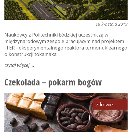
część
ii
18 kwietnia 2019
Naukowcy z Politechniki Łódzkiej uczestniczą w
międzynarodowym zespole pracującym nad projektem
ITER - eksperymentalnego reaktora termonuklearnego
o konstrukcji tokamaka.
czytaj więcej
o
politechnika
łódzka
Czekolada – pokarm bogów
w
projekcie
iter
zdrowie