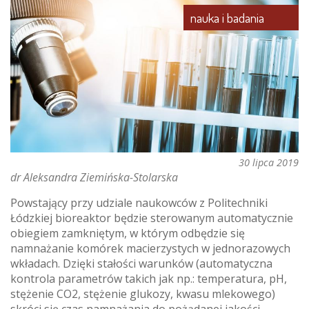
nauka i badania
30 lipca 2019
dr Aleksandra Ziemińska-Stolarska
Powstający przy udziale naukowców z Politechniki
Łódzkiej bioreaktor będzie sterowanym automatycznie
obiegiem zamkniętym, w którym odbędzie się
namnażanie komórek macierzystych w jednorazowych
wkładach. Dzięki stałości warunków (automatyczna
kontrola parametrów takich jak np.: temperatura, pH,
stężenie CO2, stężenie glukozy, kwasu mlekowego)
skróci się czas namnażania do pożądanej jakości