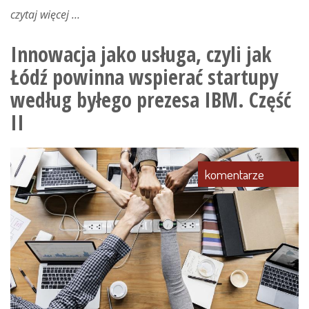
czytaj więcej
o
pł
współtworzy
Innowacja jako usługa, czyli jak
ogólnopolską
Łódź powinna wspierać startupy
platformę
otwartego
według byłego prezesa IBM. Część
nauczania
II
komentarze