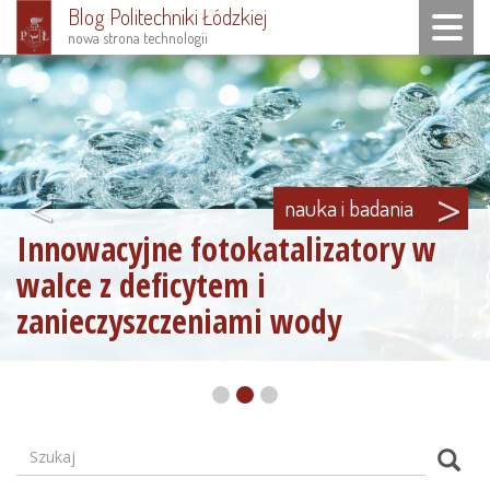
Blog Politechniki Łódzkiej
Toggle n
nowa strona technologii
Przejdź
do
treści
<
>
nauka i badania
Innowacyjne fotokatalizatory w
walce z deficytem i
zanieczyszczeniami wody
Szukaj
Formularz
Szuk