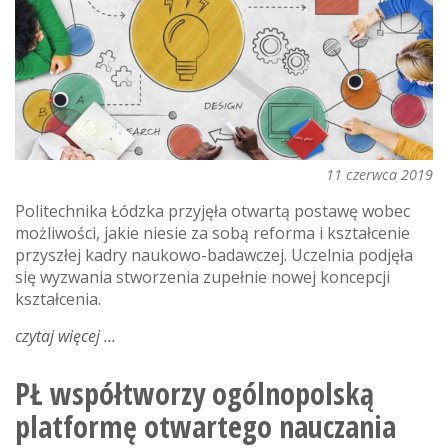
11 czerwca 2019
Politechnika Łódzka przyjęła otwartą postawę wobec
możliwości, jakie niesie za sobą reforma i kształcenie
przyszłej kadry naukowo-badawczej. Uczelnia podjęła
się wyzwania stworzenia zupełnie nowej koncepcji
kształcenia.
czytaj więcej
o
rusza
interdyscyplinarna
PŁ współtworzy ogólnopolską
szkoła
platformę otwartego nauczania
doktorska
politechniki