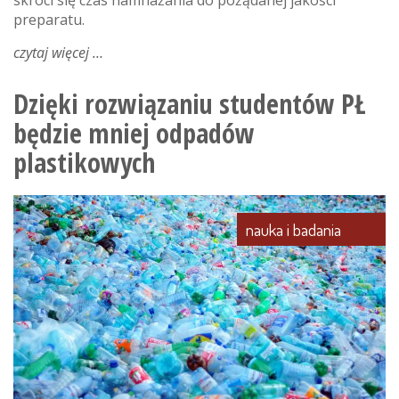
preparatu.
czytaj więcej
o
bioreaktor
do
Dzięki rozwiązaniu studentów PŁ
hodowli
będzie mniej odpadów
komórek
macierzystych
plastikowych
nauka i badania