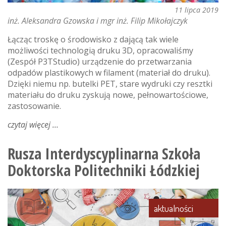
11 lipca 2019
inż. Aleksandra Gzowska i mgr inż. Filip Mikołajczyk
Łącząc troskę o środowisko z dającą tak wiele
możliwości technologią druku 3D, opracowaliśmy
(Zespół P3TStudio) urządzenie do przetwarzania
odpadów plastikowych w filament (materiał do druku).
Dzięki niemu np. butelki PET, stare wydruki czy resztki
materiału do druku zyskują nowe, pełnowartościowe,
zastosowanie.
czytaj więcej
o
dzięki
rozwiązaniu
Rusza Interdyscyplinarna Szkoła
studentów
Doktorska Politechniki Łódzkiej
pł
będzie
mniej
odpadów
aktualności
plastikowych