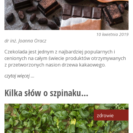
10 kwietnia 2019
dr inż. Joanna Oracz
Czekolada jest jednym z najbardziej popularnych i
cenionych na całym świecie produktów otrzymywanych
z przetworzonych nasion drzewa kakaowego.
czytaj więcej
o
czekolada
–
Kilka słów o szpinaku…
pokarm
bogów
zdrowie