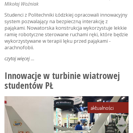
Mikołaj Woźniak
Studenci z Politechniki Łódzkiej opracowali innowacyjny
system pozwalający na bezpieczną interakcję z
pająkami. Nowatorska konstrukcja wykorzystuje lekkie
ramię robotyczne sterowane ruchami ręki, które będzie
wykorzystywane w terapii lęku przed pająkami -
arachnofobii.
czytaj więcej
o
robot
z
Innowacje w turbinie wiatrowej
pł
studentów PŁ
w
walce
z
arachnofobią
aktualności