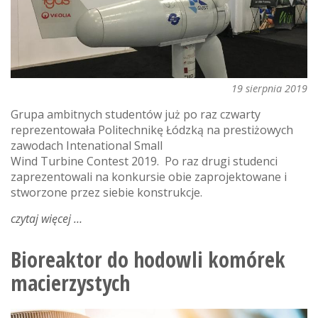
19 sierpnia 2019
Grupa ambitnych studentów już po raz czwarty
reprezentowała Politechnikę Łódzką na prestiżowych
zawodach Intenational Small
Wind Turbine Contest 2019. Po raz drugi studenci
zaprezentowali na konkursie obie zaprojektowane i
stworzone przez siebie konstrukcje.
czytaj więcej
o
innowacje
w
Bioreaktor do hodowli komórek
turbinie
macierzystych
wiatrowej
studentów
pł