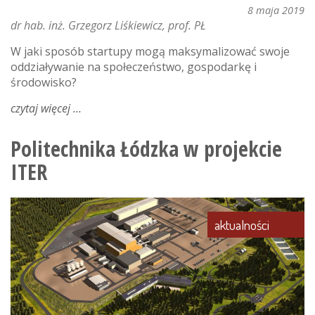
8 maja 2019
dr hab. inż. Grzegorz Liśkiewicz, prof. PŁ
W jaki sposób startupy mogą maksymalizować swoje
oddziaływanie na społeczeństwo, gospodarkę i
środowisko?
czytaj więcej
o
innowacja
jako
Politechnika Łódzka w projekcie
usługa,
ITER
czyli
jak
łódź
powinna
aktualności
wspierać
startupy
według
byłego
prezesa
ibm.