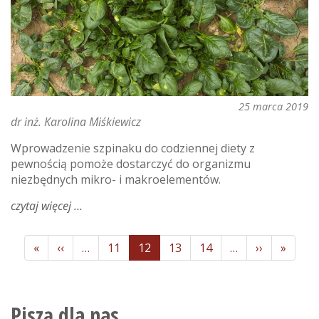
25 marca 2019
dr inż. Karolina Miśkiewicz
Wprowadzenie szpinaku do codziennej diety z
pewnością pomoże dostarczyć do organizmu
niezbędnych mikro- i makroelementów.
czytaj więcej
o
kilka
słów
Stronicowanie
Pierwsza
«
Poprzednia
‹‹
…
Strona
11
Bieżąca
12
Strona
13
Strona
14
…
Następna
››
Ostatn
»
o
strona
strona
strona
strona
strona
szpinaku…
Piszą dla nas