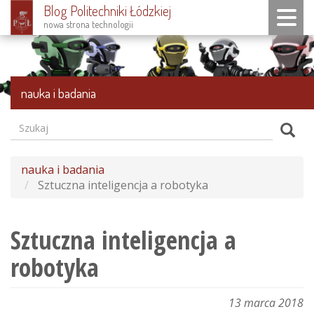
Blog Politechniki Łódzkiej
Toggle n
nowa strona technologii
Przejdź
do
treści
nauka i badania
Szukaj
Formularz
Szuk
wyszukiwania
nauka i badania
Sztuczna inteligencja a robotyka
Sztuczna inteligencja a
robotyka
13 marca 2018