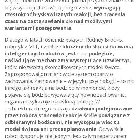
więcej,
niektóre zdarzenia
, jak na przykład znalezienie
się w sytuacji stanowiącej zagrożenie,
wymagają
częstokroć błyskawicznych reakcji, bez tracenia
czasu na zastanawianie się nad możliwymi
wariantami postępowania
.
Dlatego w latach osiemdziesiątych Rodney Brooks,
robotyk z MIT, uznał, że
kluczem do skonstruowania
inteligentnych robotów jest
inne
podejście,
naśladujące mechanizmy występujące u zwierząt
,
które nie tworzą skomplikowanych modeli świata.
Zaproponował on mianowicie system oparty o
zachowania. Zachowanie – w języku psychologii – to nic
innego jak reakcja na bodziec: w momencie, kiedy
pojawia się bodziec wyzwalający pewne zachowanie,
organizm wykazuje określoną reakcję. W
architekturach tego rodzaju
działania podejmowane
przez robota stanowią reakcje ściśle powiązane z
odbieranymi bodźcami, nie występuje więc tu
model świata ani proces planowania
. Oczywiście
robot dysponuje nie jednym, lecz całym repertuarem