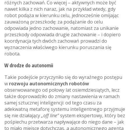
różnych zachowań. Co więcej – aktywnych może być
nawet kilka z nich naraz, jak na przykład wtedy, gdy
robot podąża w kierunku celu, jednocześnie omijając
zauważoną przeszkodę: za podążanie do celu
odpowiada jedno zachowanie, natomiast za unikanie
przeszkody odpowiada drugie zachowanie – i dopiero
koordynacja tych dwóch zachowań prowadzi do
wyznaczenia właściwego kierunku poruszania się
robota.
W drodze do autonomii
Takie podejście przyczyniło się do wyraźnego postępu
w
rozwoju autonomicznych robotów
obserwowanego od połowy lat osiemdziesiątych, lecz
także doprowadziło do zmiany nastawienia w ramach
samej sztucznej inteligencji: od tego czasu za
adekwatną metaforę systemu inteligentnego przyjmuje
się nie działający
„off line”
system ekspertowy, który bez
pośpiechu przetwarza napływające do niego dane – jak
to miało miejsce dotychczas, a autonomicznego agenta