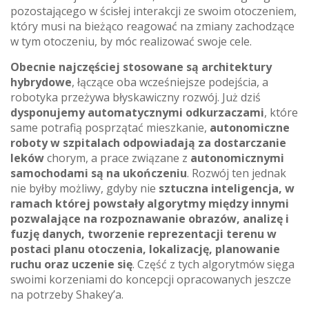
pozostającego w ścisłej interakcji ze swoim otoczeniem,
który musi na bieżąco reagować na zmiany zachodzące
w tym otoczeniu, by móc realizować swoje cele.
Obecnie najczęściej stosowane są architektury
hybrydowe
, łączące oba wcześniejsze podejścia, a
robotyka przeżywa błyskawiczny rozwój. Już dziś
dysponujemy automatycznymi odkurzaczami
, które
same potrafią posprzątać mieszkanie,
autonomiczne
roboty w szpitalach odpowiadają za dostarczanie
leków
chorym, a prace związane z
autonomicznymi
samochodami są na ukończeniu
. Rozwój ten jednak
nie byłby możliwy, gdyby nie
sztuczna inteligencja, w
ramach której powstały algorytmy między innymi
pozwalające na rozpoznawanie obrazów, analizę i
fuzję danych, tworzenie reprezentacji terenu w
postaci planu otoczenia, lokalizację, planowanie
ruchu oraz uczenie się
. Część z tych algorytmów sięga
swoimi korzeniami do koncepcji opracowanych jeszcze
na potrzeby Shakey’a.