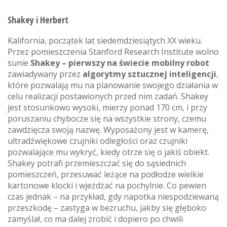
Shakey i Herbert
Kalifornia, początek lat siedemdziesiątych XX wieku.
Przez pomieszczenia Stanford Research Institute wolno
sunie
Shakey – pierwszy na świecie mobilny robot
zawiadywany przez
algorytmy sztucznej inteligencji
,
które pozwalają mu na planowanie swojego działania w
celu realizacji postawionych przed nim zadań. Shakey
jest stosunkowo wysoki, mierzy ponad 170 cm, i przy
poruszaniu chybocze się na wszystkie strony, czemu
zawdzięcza swoją nazwę. Wyposażony jest w kamerę,
ultradźwiękowe czujniki odległości oraz czujniki
pozwalające mu wykryć, kiedy otrze się o jakiś obiekt.
Shakey potrafi przemieszczać się do sąsiednich
pomieszczeń, przesuwać leżące na podłodze wielkie
kartonowe klocki i wjeżdżać na pochylnie. Co pewien
czas jednak – na przykład, gdy napotka niespodziewaną
przeszkodę – zastyga w bezruchu, jakby się głęboko
zamyślał, co ma dalej zrobić i dopiero po chwili