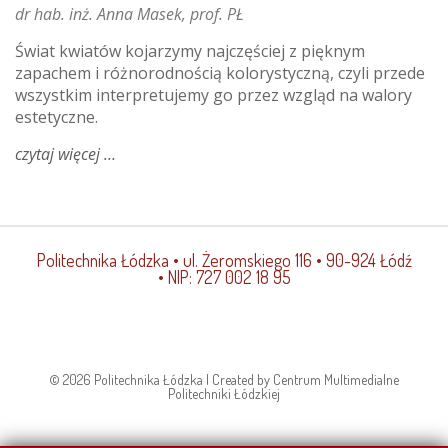
dr hab. inż. Anna Masek, prof. PŁ
Świat kwiatów kojarzymy najczęściej z pięknym
zapachem i różnorodnością kolorystyczną, czyli przede
wszystkim interpretujemy go przez wzgląd na walory
estetyczne.
czytaj więcej
o
kwiecisty
świat
chemii
Politechnika Łódzka
• ul. Żeromskiego 116 • 90-924 Łódź
• NIP: 727 002 18 95
© 2026 Politechnika Łódzka | Created by Centrum Multimedialne
Politechniki Łódzkiej