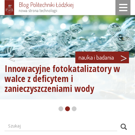
Blog Politechniki Łódzkiej
Toggle n
nowa strona technologii
Przejdź
do
treści
<
>
nauka i badania
Innowacyjne fotokatalizatory w
walce z deficytem i
zanieczyszczeniami wody
Szukaj
Formularz
Szuk