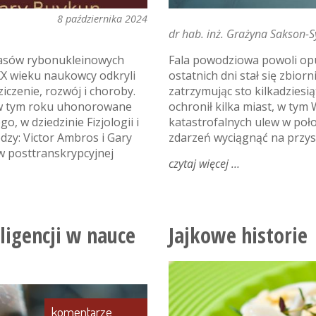
8 października 2024
dr hab. inż. Grażyna Sakson-Sy
kwasów rybonukleinowych
Fala powodziowa powoli op
XX wieku naukowcy odkryli
ostatnich dni stał się zbior
czenie, rozwój i choroby.
zatrzymując sto kilkadzies
 w tym roku uhonorowane
ochronił kilka miast, w tym
 w dziedzinie Fizjologii i
katastrofalnych ulew w poło
dzy: Victor Ambros i Gary
zdarzeń wyciągnąć na przys
w posttranskrypcyjnej
czytaj więcej
o
po
powodzi
ligencji w nauce
Jajkowe historie
komentarze