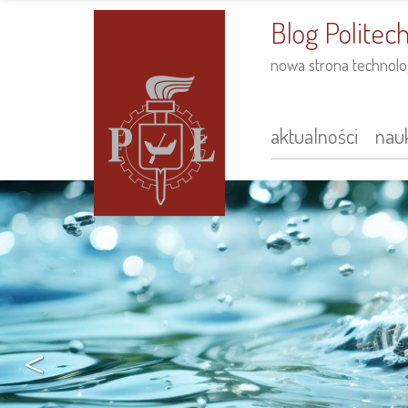
do
treści
Blog Politech
nowa strona technolog
aktualności
nauk
Main
navigation
<