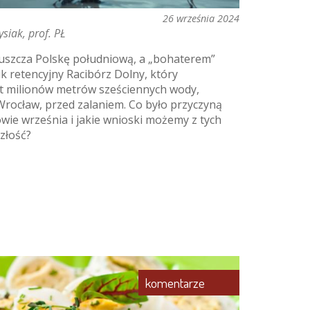
26 września 2024
siak, prof. PŁ
uszcza Polskę południową, a „bohaterem”
nik retencyjny Racibórz Dolny, który
iąt milionów metrów sześciennych wody,
 Wrocław, przed zalaniem. Co było przyczyną
wie września i jakie wnioski możemy z tych
złość?
komentarze