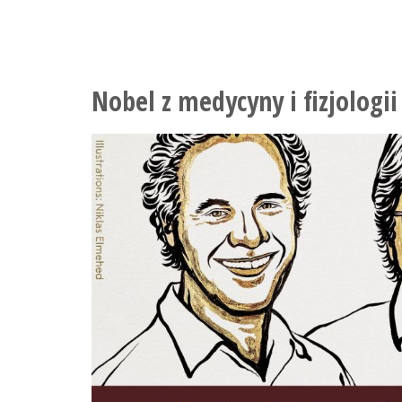
komentarz
do
nobla
z
chemii
Nobel z medycyny i fizjologii