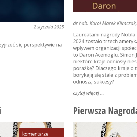
dr hab. Karol Marek Klimczak,
2 stycznia 2025
Laureatami nagrody Nobla p
2024 zostało trzech ameryk
rzyjrzeć się perspektywie na
wpływem organizacji społe
to Daron Acemoglu, Simon J
niektóre kraje odniosły ni
porażkę? Dlaczego kraje o t
borykają się stale z proble
odnoszą sukcesy?
czytaj więcej
o
nobel
z
i
Pierwsza Nagroda
nauk
ekonomicznych
komentarze