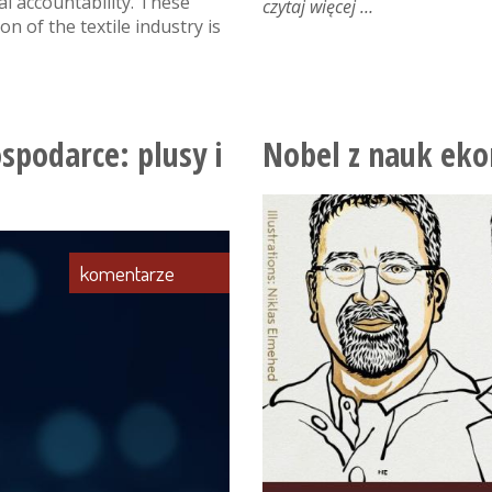
l accountability. These
czytaj więcej
o
n of the textile industry is
czy
ai
kształci
wykształconych?
podarce: plusy i
Nobel z nauk ek
komentarze