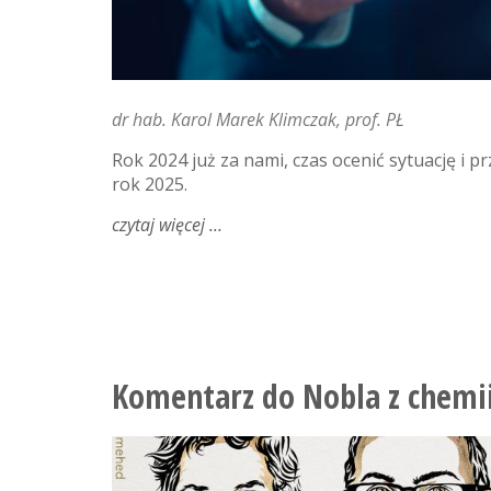
dr hab. Karol Marek Klimczak, prof. PŁ
Rok 2024 już za nami, czas ocenić sytuację i p
rok 2025.
czytaj więcej
o
perspektywa
roku
2025
w
gospodarce:
plusy
Komentarz do Nobla z chemi
i
minusy