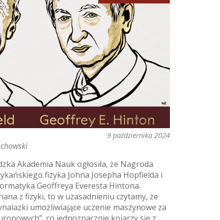
9 października 2024
echowski
zka Akademia Nauk ogłosiła, że Nagroda
erykańskiego fizyka Johna Josepha Hopfielda i
formatyka Geoffreya Everesta Hintona.
ana z fizyki, to w uzasadnieniu czytamy, że
wynalazki umożliwiające uczenie maszynowe za
uronowych”, co jednoznacznie kojarzy się z