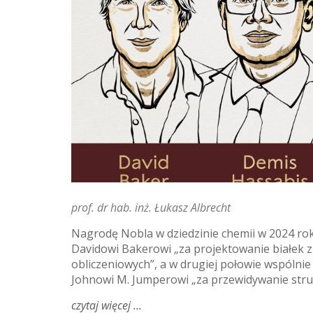
prof. dr hab. inż. Łukasz Albrecht
Nagrodę Nobla w dziedzinie chemii w 2024 ro
Davidowi Bakerowi „za projektowanie białek 
obliczeniowych”, a w drugiej połowie wspólni
Johnowi M. Jumperowi „za przewidywanie struk
czytaj więcej
o