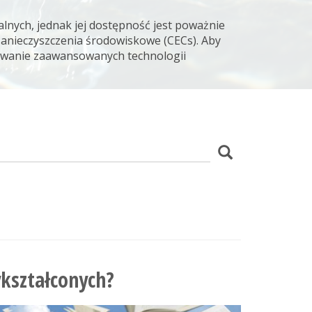
lnych, jednak jej dostępność jest poważnie
zanieczyszczenia środowiskowe (CECs). Aby
osowanie zaawansowanych technologii
z
Szukaj
wania
ykształconych?