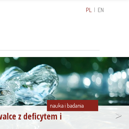
PL
EN
nauka i badania
>
alce z deficytem i