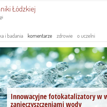
niki Łódzkiej
ii
a i badania
komentarze
zdrowie
o uczelni
Innowacyjne fotokatalizatory w w
zanieczyszczeniami wody