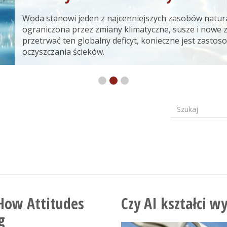
Woda stanowi jeden z najcenniejszych zasobów natura
ograniczona przez zmiany klimatyczne, susze i nowe 
przetrwać ten globalny deficyt, konieczne jest zast
oczyszczania ścieków.
Szukaj
Formular
wyszuki
 How Attitudes
Czy AI kształci w
g