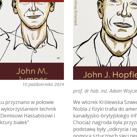
10 października 2024
prof. dr hab. inż. Adam Wojci
ku przyznano w połowie
We wtorek Królewska Szwed
z wykorzystaniem technik
Nobla z fizyki trafia do am
e Demisowi Hassabisowi i
kanadyjsko-brytyjskiego in
tury białek”.
Chociaż nagroda była przyzn
podstawą były „odkrycia i 
pomocą sztucznych sieci ne