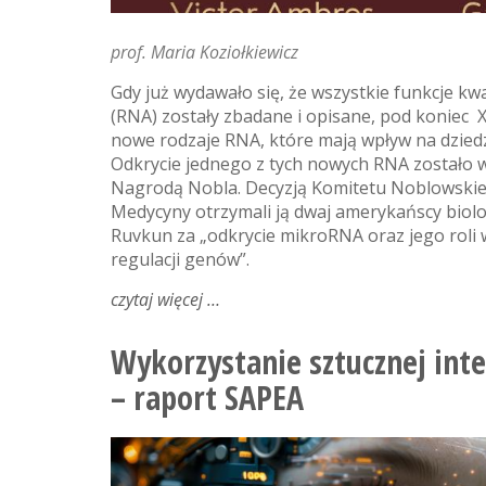
prof. Maria Koziołkiewicz
Gdy już wydawało się, że wszystkie funkcje 
(RNA) zostały zbadane i opisane, pod koniec 
nowe rodzaje RNA, które mają wpływ na dziedzi
Odkrycie jednego z tych nowych RNA zostało
Nagrodą Nobla. Decyzją Komitetu Noblowskiego,
Medycyny otrzymali ją dwaj amerykańscy biolo
Ruvkun za „odkrycie mikroRNA oraz jego roli 
regulacji genów”.
czytaj więcej
o
nobel
z
Wykorzystanie sztucznej inte
medycyny
– raport SAPEA
i
fizjologii
2024