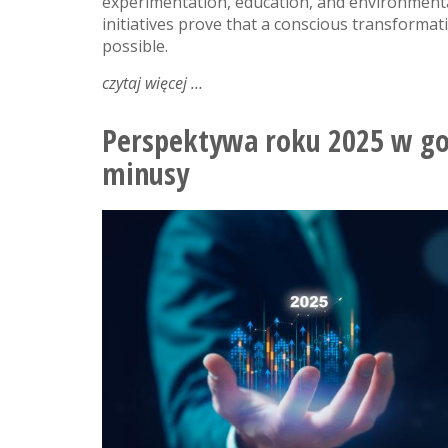
experimentation, education, and environmenta
initiatives prove that a conscious transformatio
possible.
czytaj więcej
o
circular
fashion
Perspektywa roku 2025 w gos
in
minusy
practice:
how
attitudes
toward
textiles
are
changing