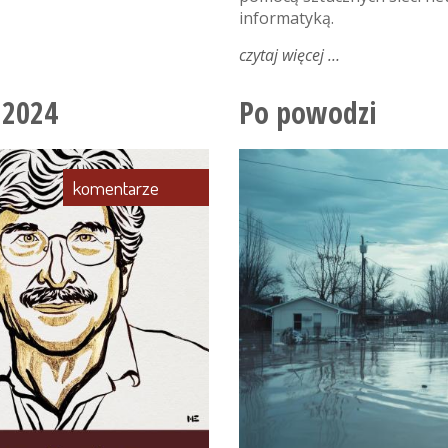
informatyką.
czytaj więcej
o
pierwsza
nagroda
 2024
Po powodzi
nobla
z
informatyki!
komentarze