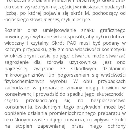
i
oznaczane znakiem graficznym otwartego słoika oraz
okresem wyrażonym najczęściej w miesiącach podanych
liczbą, po której pojawia się skrót M, pochodzący od
łacińskiego słowa
menses
,
czyli miesiące.
Rozmiar oraz umiejscowienie znaku graficznego
powinny być wybrane w taki sposób, aby był on dobrze
widoczny i czytelny. Skrót PAO musi być podany w
każdym przypadku, gdy zmiana właściwości kosmetyku
w określonym czasie po jego otwarciu może stwarzać
zagrożenie dla zdrowia użytkownika. Jest ono
najczęściej związane ze szkodliwym działaniem
mikroorganizmów lub pogorszeniem się właściwości
fizykochemicznych wyrobu. W obu przypadkach
zachodzące w preparacie zmiany mogą bowiem w
konsekwencji prowadzić do spadku jego skuteczności,
często przekładającej się na bezpieczeństwo
konsumenta. Ewidentnym tego przykładem może być
obniżenie działania promieniochronnego preparatu w
określonym czasie od jego otwarcia, co wpływa z kolei
na stopień zapewnianej przez niego ochrony