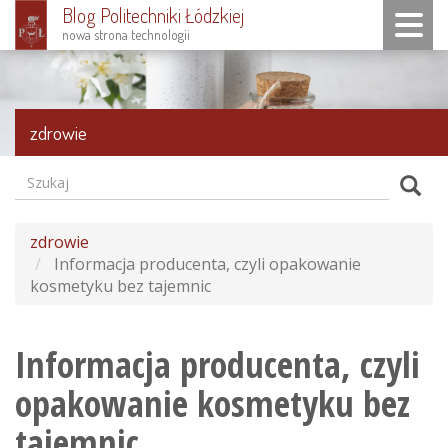
Blog Politechniki Łódzkiej
Toggle n
nowa strona technologii
Przejdź
do
treści
zdrowie
Szukaj
Formularz
Szuk
wyszukiwania
zdrowie
Informacja producenta, czyli opakowanie
kosmetyku bez tajemnic
Informacja producenta, czyli
opakowanie kosmetyku bez
tajemnic