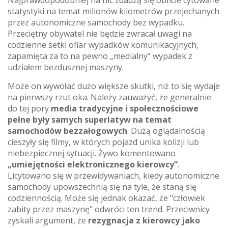
Najprawdopodobniej na nic zdadzą się obficie cytowane
statystyki na temat milionów kilometrów przejechanych
przez autonomiczne samochody bez wypadku.
Przeciętny obywatel nie będzie zwracał uwagi na
codzienne setki ofiar wypadków komunikacyjnych,
zapamięta za to na pewno „medialny” wypadek z
udziałem bezdusznej maszyny.
Może on wywołać dużo większe skutki, niż to się wydaje
na pierwszy rzut oka. Należy zauważyć, że generalnie
do tej pory
media tradycyjne i społecznościowe
pełne były samych superlatyw na temat
samochodów bezzałogowych
. Dużą oglądalnością
cieszyły się filmy, w których pojazd unika kolizji lub
niebezpiecznej sytuacji. Żywo komentowano
„umiejętności elektronicznego kierowcy”
.
Licytowano się w przewidywaniach, kiedy autonomiczne
samochody upowszechnią się na tyle, że staną się
codziennością. Może się jednak okazać, że "człowiek
zabity przez maszynę" odwróci ten trend. Przeciwnicy
zyskali argument, że
rezygnacja z kierowcy jako