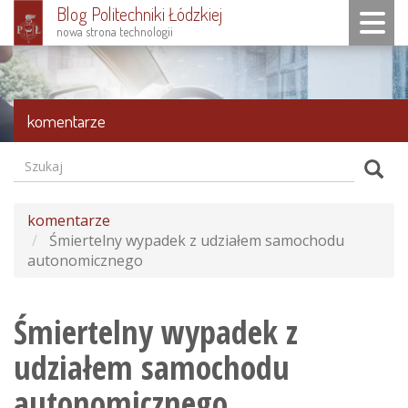
Blog Politechniki Łódzkiej
Toggle n
nowa strona technologii
Przejdź
do
treści
komentarze
Szukaj
Formularz
Szuk
wyszukiwania
komentarze
Śmiertelny wypadek z udziałem samochodu
autonomicznego
Śmiertelny wypadek z
udziałem samochodu
autonomicznego