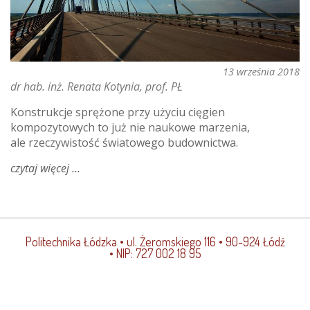
13 września 2018
dr hab. inż. Renata Kotynia, prof. PŁ
Konstrukcje sprężone przy użyciu cięgien
kompozytowych to już nie naukowe marzenia,
ale rzeczywistość światowego budownictwa.
czytaj więcej
o
innowacyjne
mosty
podwieszone
Politechnika Łódzka
• ul. Żeromskiego 116 • 90-924 Łódź
• NIP: 727 002 18 95