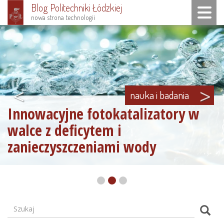
Blog Politechniki Łódzkiej
Toggle n
nowa strona technologii
Przejdź
do
treści
<
>
nauka i badania
Innowacyjne fotokatalizatory w
walce z deficytem i
zanieczyszczeniami wody
Szukaj
Formularz
Szuk