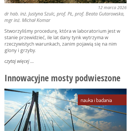
12 marca 2026
dr hab. inż. Justyna Szulc, prof. PŁ
prof. Beata Gutarowska
mgr inż. Michał Komar
Stworzyliśmy procedurę, która w laboratorium jest w
stanie przewidzieć, ile lat dany tynk wytrzyma w
rzeczywistych warunkach, zanim pojawią się na nim
glony i grzyby.
czytaj więcej
o
elewacja
idealna.
Innowacyjne mosty podwieszone
czy
da
się
nauka i badania
pogodzić
ekologię
z
trwałością?