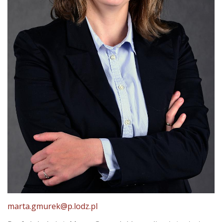
marta.gmurek@p.lodz.pl