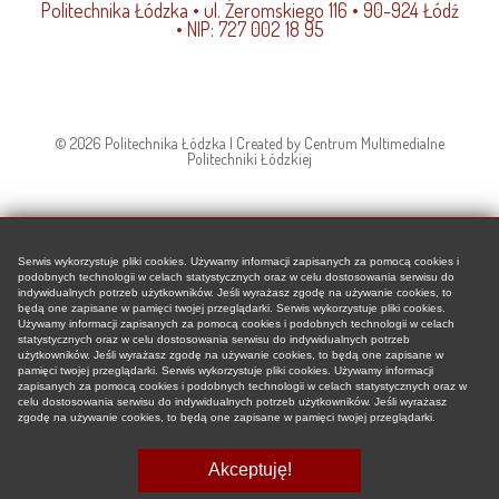
Politechnika Łódzka
• ul. Żeromskiego 116 • 90-924 Łódź
jak
• NIP: 727 002 18 95
uchronić
mężczyzn
przed
wyginięciem
© 2026 Politechnika Łódzka | Created by Centrum Multimedialne
Politechniki Łódzkiej
Serwis wykorzystuje pliki cookies. Używamy informacji zapisanych za pomocą cookies i
podobnych technologii w celach statystycznych oraz w celu dostosowania serwisu do
indywidualnych potrzeb użytkowników. Jeśli wyrażasz zgodę na używanie cookies, to
będą one zapisane w pamięci twojej przeglądarki. Serwis wykorzystuje pliki cookies.
Używamy informacji zapisanych za pomocą cookies i podobnych technologii w celach
statystycznych oraz w celu dostosowania serwisu do indywidualnych potrzeb
użytkowników. Jeśli wyrażasz zgodę na używanie cookies, to będą one zapisane w
pamięci twojej przeglądarki. Serwis wykorzystuje pliki cookies. Używamy informacji
zapisanych za pomocą cookies i podobnych technologii w celach statystycznych oraz w
celu dostosowania serwisu do indywidualnych potrzeb użytkowników. Jeśli wyrażasz
zgodę na używanie cookies, to będą one zapisane w pamięci twojej przeglądarki.
Akceptuję!