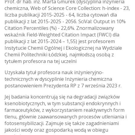
Prof. dr hab. inż. Marta Gmurek (dyscyplina inżynieria
chemiczna, Web of Science Core Collection: h-index - 23,
liczba publikacji 2015-2025 - 64, liczba cytowań dla
publikacji z lat 2015-2025 - 2056. SciVal: Output in 10%
Citation Percentiles (%) - 22,6%. Znormalizowany
wskaźnik Field-Weighted Citation Impact (FWCI) dla
publikacji z lat 2015-2024 – 1,55) jest profesorem
Instytucie Chemii Ogólnej i Ekologicznej na Wydziale
Chemii Politechniki Łódzkiej, najmłodszą osobą z
tytułem profesora na tej uczelni
Uzyskała tytuł profesora nauk inżynieryjno-
technicznych w dyscyplinie Inżynieria chemiczna
postanowieniem Prezydenta RP z 7 września 2023 r.
Jej badania koncentrują się na degradacji związków
ksenobiotycznych, w tym substancji endokrynnych i
farmaceutyków, z wykorzystaniem reaktywnych form
tlenu, głównie zaawansowanych procesów utleniania i
fotosensybilizacji. Zajmuje się także zagadnieniami
jakości wody oraz gospodarką wodą w obiegu