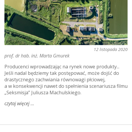
12 listopada 2020
prof. dr hab. inż. Marta Gmurek
Producenci wprowadzając na rynek nowe produkty...
Jeśli nadal będziemy tak postępować, może dojść do
drastycznego zachwiania równowagi płciowej,
a w konsekwencji nawet do spełnienia scenariusza filmu
„Seksmisja” Juliusza Machulskiego.
czytaj więcej
o
energetyzujący
singlet
–
czyli