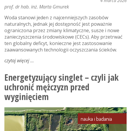
4 marca 2026
prof. dr hab. inż. Marta Gmurek
Woda stanowi jeden z najcenniejszych zasobów
naturalnych, jednak jej dostępność jest poważnie
ograniczona przez zmiany klimatyczne, susze i nowe
zanieczyszczenia środowiskowe (CECs). Aby przetrwać
ten globalny deficyt, konieczne jest zastosowanie
zaawansowanych technologii oczyszczania ścieków.
czytaj więcej
o
innowacyjne
fotokatalizatory
Energetyzujący singlet – czyli jak
w
uchronić mężczyzn przed
walce
z
wyginięciem
deficytem
i
zanieczyszczeniami
nauka i badania
wody