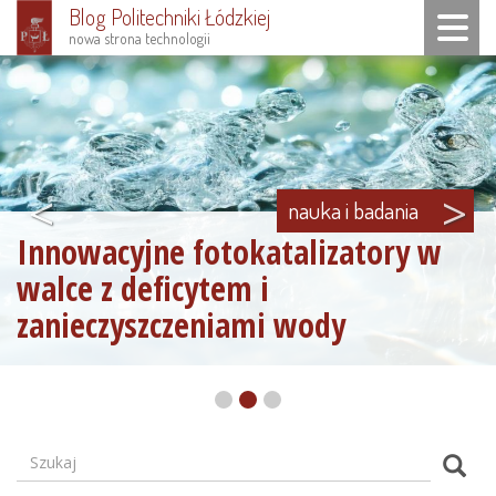
Blog Politechniki Łódzkiej
Toggle n
nowa strona technologii
Przejdź
do
treści
<
>
nauka i badania
Innowacyjne fotokatalizatory w
walce z deficytem i
zanieczyszczeniami wody
Szukaj
Formularz
Szuk