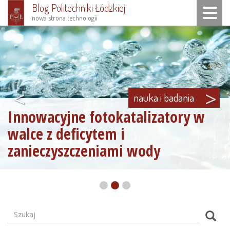
Blog Politechniki Łódzkiej
Toggle n
nowa strona technologii
Przejdź
do
treści
<
>
nauka i badania
Innowacyjne fotokatalizatory w
walce z deficytem i
zanieczyszczeniami wody
Szukaj
Formularz
Szuk