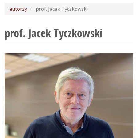
wyszukiwania
autorzy
prof. Jacek Tyczkowski
prof. Jacek Tyczkowski