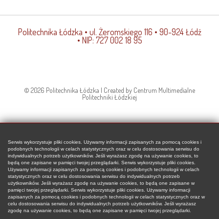
naukowców
pł
proponuje
Politechnika Łódzka
• ul. Żeromskiego 116 • 90-924 Łódź
nowe
• NIP: 727 002 18 95
podejście
do
„alchemii”
katalizatorów
© 2026 Politechnika Łódzka | Created by Centrum Multimedialne
Politechniki Łódzkiej
Serwis wykorzystuje pliki cookies. Używamy informacji zapisanych za pomocą cookies i
podobnych technologii w celach statystycznych oraz w celu dostosowania serwisu do
indywidualnych potrzeb użytkowników. Jeśli wyrażasz zgodę na używanie cookies, to
będą one zapisane w pamięci twojej przeglądarki. Serwis wykorzystuje pliki cookies.
Używamy informacji zapisanych za pomocą cookies i podobnych technologii w celach
statystycznych oraz w celu dostosowania serwisu do indywidualnych potrzeb
użytkowników. Jeśli wyrażasz zgodę na używanie cookies, to będą one zapisane w
pamięci twojej przeglądarki. Serwis wykorzystuje pliki cookies. Używamy informacji
zapisanych za pomocą cookies i podobnych technologii w celach statystycznych oraz w
celu dostosowania serwisu do indywidualnych potrzeb użytkowników. Jeśli wyrażasz
zgodę na używanie cookies, to będą one zapisane w pamięci twojej przeglądarki.