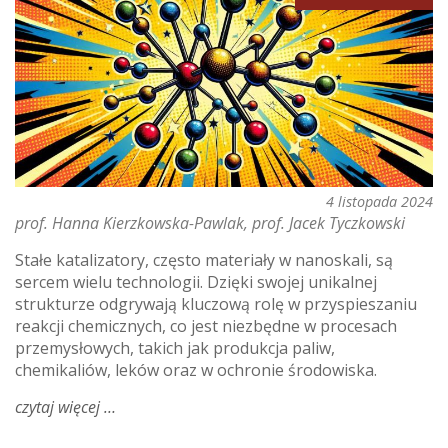
4 listopada 2024
prof. Hanna Kierzkowska-Pawlak
prof. Jacek Tyczkowski
Stałe katalizatory, często materiały w nanoskali, są
sercem wielu technologii. Dzięki swojej unikalnej
strukturze odgrywają kluczową rolę w przyspieszaniu
reakcji chemicznych, co jest niezbędne w procesach
przemysłowych, takich jak produkcja paliw,
chemikaliów, leków oraz w ochronie środowiska.
czytaj więcej
o
zespół