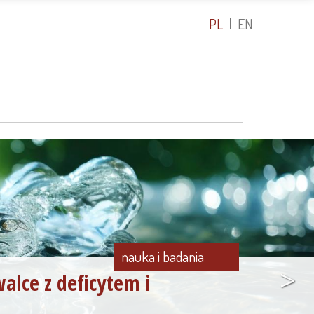
PL
EN
nauka i badania
>
alce z deficytem i