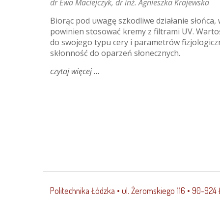
dr Ewa Maciejczyk
dr inż. Agnieszka Krajewska
Biorąc pod uwagę szkodliwe działanie słońca, 
powinien stosować kremy z filtrami UV. Wart
do swojego typu cery i parametrów fizjologi
skłonność do oparzeń słonecznych.
czytaj więcej
o
(przeciw)słoneczne
kompendium
Politechnika Łódzka
• ul. Żeromskiego 116 • 90-924 