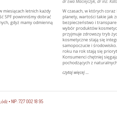
dr Ewa Maciejczyk
dr inż. Kat
w miesiącach letnich każdy
W czasach, w których coraz 
ość SPF powinniśmy dobrać
planety, wartości takie ja
cznych, gdyż mamy odmienną
bezpieczeństwo i transpare
wybór produktów kosmetycz
przyjmuje zdrowszy tryb ży
kosmetyczne stają się integ
samopoczucie i środowisko. N
roku na rok stają się priory
Konsumenci chętniej sięgaj
pochodzących z naturalnych
czytaj więcej
o
czy
kosmetyki
naturalne
są
ekologiczne?
Łódź • NIP: 727 002 18 95