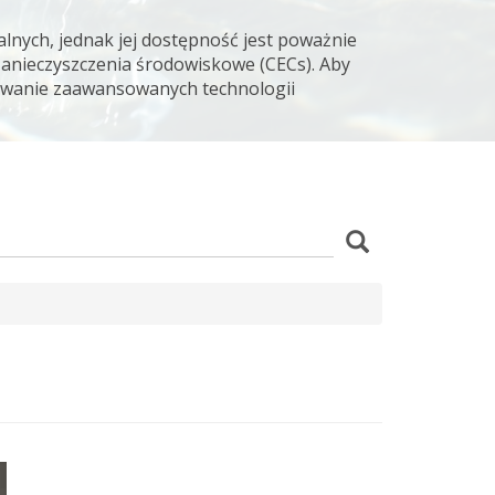
lnych, jednak jej dostępność jest poważnie
zanieczyszczenia środowiskowe (CECs). Aby
osowanie zaawansowanych technologii
z
Szukaj
wania