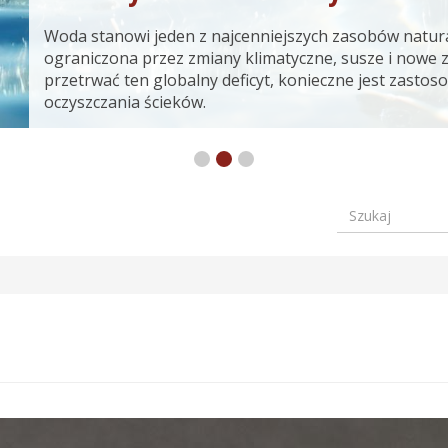
Woda stanowi jeden z najcenniejszych zasobów natura
ograniczona przez zmiany klimatyczne, susze i nowe 
przetrwać ten globalny deficyt, konieczne jest zast
oczyszczania ścieków.
Szukaj
Formular
wyszuki