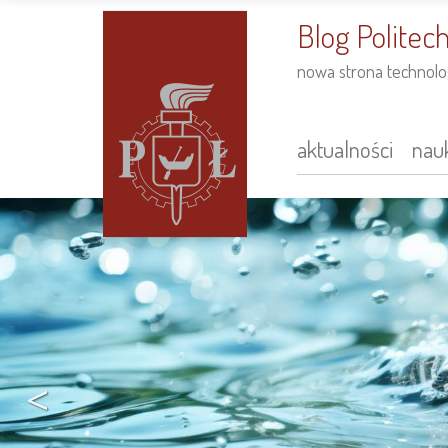
do
treści
Blog Politech
nowa strona technolog
aktualności
nauk
Main
navigation
<