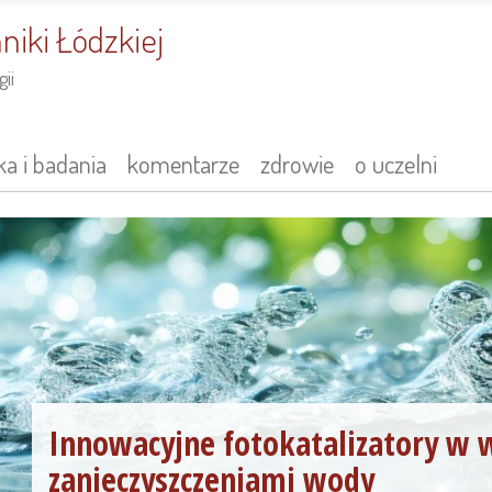
niki Łódzkiej
ii
a i badania
komentarze
zdrowie
o uczelni
Innowacyjne fotokatalizatory w w
zanieczyszczeniami wody