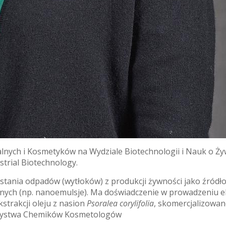
nych i Kosmetyków na Wydziale Biotechnologii i Nauk o Żyw
trial Biotechnology.
stania odpadów (wytłoków) z produkcji żywności jako źródł
ch (np. nanoemulsje). Ma doświadczenie w prowadzeniu eks
trakcji oleju z nasion
Psoralea corylifolia
, skomercjalizowan
arzystwa Chemików Kosmetologów