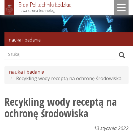
Blog Politechniki Łódzkiej
Toggle n
nowa strona technologii
Przejdź
do
treści
nauka i badania
Szukaj
Formularz
Szuk
wyszukiwania
nauka i badania
Recykling wody receptą na ochronę środowiska
Recykling wody receptą na
ochronę środowiska
13 stycznia 2022