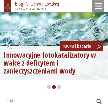
Blog Politechniki Łódzkiej
Toggle n
nowa strona technologii
Przejdź
do
treści
<
>
nauka i badania
Innowacyjne fotokatalizatory w
walce z deficytem i
zanieczyszczeniami wody
Szukaj
Formularz
Szuk