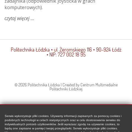
zadajnika (odpowiednik joysticka w grach
komputerowych).
czytaj więcej
o
czy
robot
zastąpi
chirurga?
Politechnika Łódzka
• ul. Żeromskiego 116 • 90-924 Łódź
• NIP: 727 002 18 95
© 2026 Politechnika Łódzka | Created by Centrum Multimedialne
Politechniki Łódzkiej
Serwis wykorzystuje pliki cookies. Używamy informacji zapisanych za pomocą cookies i
podobnych technologii w celach statystycznych oraz w celu dostosowania serwisu do
indywidualnych potrzeb użytkowników. Jeśli wyrażasz zgodę na używanie cookies, to
będą one zapisane w pamięci twojej przeglądarki. Serwis wykorzystuje pliki cookies.