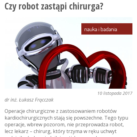
medyczne
Czy robot zastąpi chirurga?
rodem
z
politechniki
nauka i badania
łódzkiej
10 listopada 2017
dr inż. Łukasz Frącczak
Operacje chirurgiczne z zastosowaniem robotów
kardiochirurgicznych stają się powszechne. Tego typu
operacje, wbrew pozorom, nie przeprowadza robot,
lecz lekarz – chirurg, który trzyma w ręku uchwyt