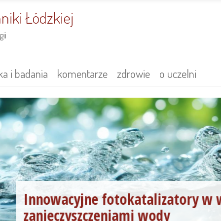
niki Łódzkiej
ii
a i badania
komentarze
zdrowie
o uczelni
Innowacyjne fotokatalizatory w w
zanieczyszczeniami wody