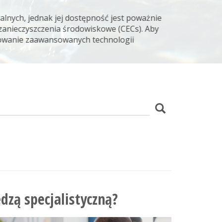
lnych, jednak jej dostępność jest poważnie
zanieczyszczenia środowiskowe (CECs). Aby
osowanie zaawansowanych technologii
z
Szukaj
wania
edzą specjalistyczną?