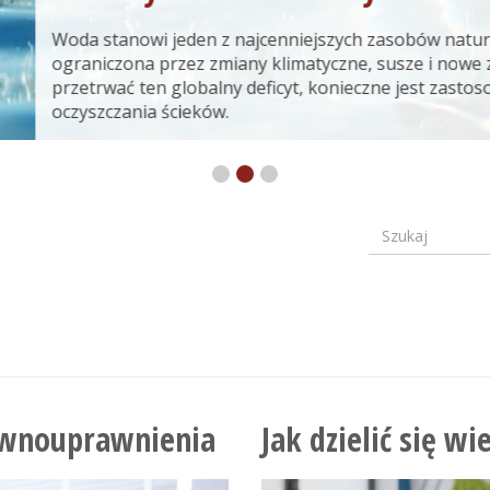
Woda stanowi jeden z najcenniejszych zasobów natura
ograniczona przez zmiany klimatyczne, susze i nowe 
przetrwać ten globalny deficyt, konieczne jest zast
oczyszczania ścieków.
Szukaj
Formular
wyszuki
ównouprawnienia
Jak dzielić się wi