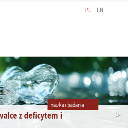
PL
EN
nauka i badania
>
alce z deficytem i