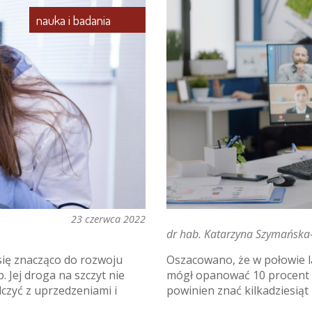
nauka i badania
23 czerwca 2022
dr hab. Katarzyna Szymańska
się znacząco do rozwoju
Oszacowano, że w połowie l
b. Jej droga na szczyt nie
mógł opanować 10 procent 
lczyć z uprzedzeniami i
powinien znać kilkadziesiąt