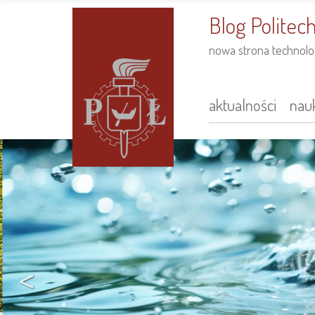
do
treści
Blog Politech
nowa strona technolog
aktualności
nauk
Main
navigation
<