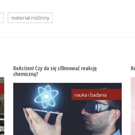
y
materiał roślinny
ReAction! Czy da się sfilmować reakcję
K
chemiczną?
nauka i badania