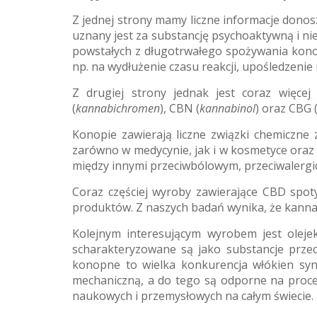
Z jednej strony mamy liczne informacje donos
uznany jest za substancję psychoaktywną i ni
powstałych z długotrwałego spożywania konopi
np. na wydłużenie czasu reakcji, upośledzenie
Z drugiej strony jednak jest coraz więce
(
kannabichromen
), CBN (
kannabinol
) oraz CBG 
Konopie zawierają liczne związki chemiczne 
zarówno w medycynie, jak i w kosmetyce oraz 
między innymi przeciwbólowym, przeciwalergi
Coraz częściej wyroby zawierające CBD spot
produktów. Z naszych badań wynika, że kannabi
Kolejnym interesującym wyrobem jest oleje
scharakteryzowane są jako substancje przec
konopne to wielka konkurencja włókien syn
mechaniczną, a do tego są odporne na proc
naukowych i przemysłowych na całym świecie.