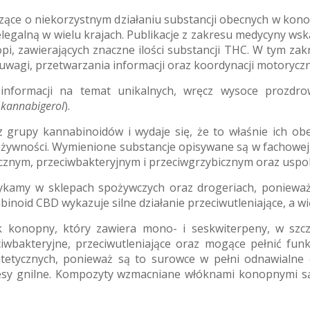
zące o niekorzystnym działaniu substancji obecnych w kono
elegalną w wielu krajach. Publikacje z zakresu medycyny w
, zawierających znaczne ilości substancji THC. W tym zak
 uwagi, przetwarzania informacji oraz koordynacji motorycz
j informacji na temat unikalnych, wręcz wysoce prozdr
(
kannabigerol
).
z grupy kannabinoidów i wydaje się, że to właśnie ich o
żywności. Wymienione substancje opisywane są w fachowej li
cznym, przeciwbakteryjnym i przeciwgrzybicznym oraz uspo
ykamy w sklepach spożywczych oraz drogeriach, ponieważ
noid CBD wykazuje silne działanie przeciwutleniające, a wi
k konopny, który zawiera mono- i seskwiterpeny, w szcze
iwbakteryjne, przeciwutleniające oraz mogące pełnić fun
tetycznych, ponieważ są to surowce w pełni odnawialne o
esy gnilne. Kompozyty wzmacniane włóknami konopnymi s