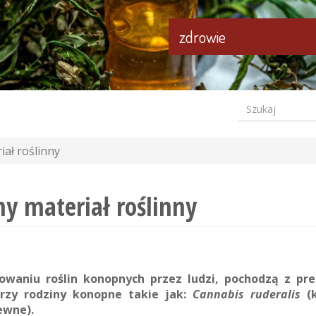
zdrowie
Szukaj
Formular
wyszuki
ał roślinny
y materiał roślinny
waniu roślin konopnych przez ludzi, pochodzą z preh
rzy rodziny konopne takie jak:
Cannabis ruderalis
(k
ewne).