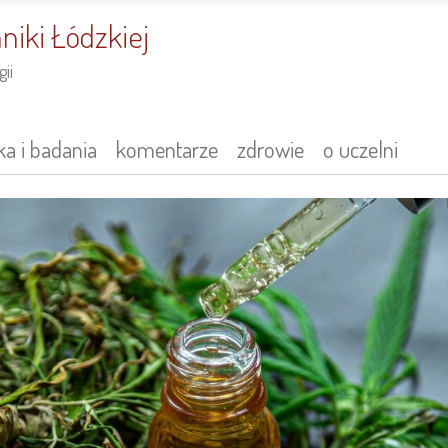
niki Łódzkiej
ii
a i badania
komentarze
zdrowie
o uczelni