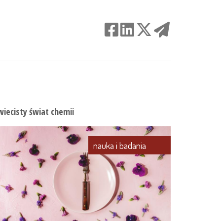
wiecisty świat chemii
nauka i badania