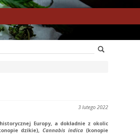
z
Szukaj
wania
3 lutego 2022
istorycznej Europy, a dokładnie z okolic
onopie dzikie),
Cannabis indica
(konopie