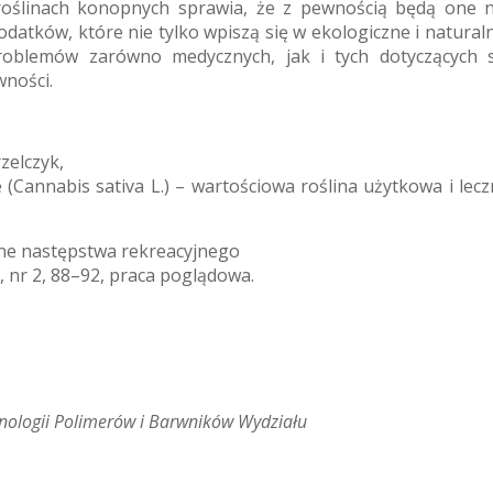
roślinach konopnych sprawia, że z pewnością będą one n
datków, które nie tylko wpiszą się w ekologiczne i natural
oblemów zarówno medycznych, jak i tych dotyczących sp
wności.
rzelczyk,
Cannabis sativa L.) – wartościowa roślina użytkowa i leczni
otne następstwa rekreacyjnego
, nr 2, 88–92, praca poglądowa.
hnologii Polimerów i Barwników Wydziału