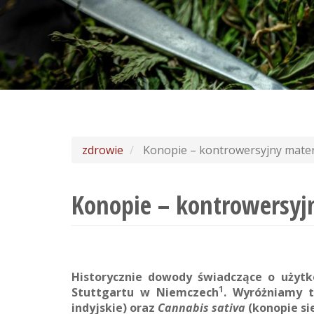
zdrowie
Konopie – kontrowersyjny materi
Konopie – kontrowersyjn
Historycznie dowody świadczące o użytko
1
Stuttgartu w Niemczech
. Wyróżniamy t
indyjskie) oraz
Cannabis sativa
(konopie si