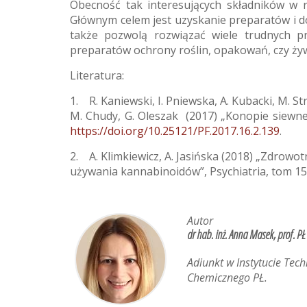
Obecność tak interesujących składników w 
Głównym celem jest uzyskanie preparatów i do
także pozwolą rozwiązać wiele trudnych pr
preparatów ochrony roślin, opakowań, czy ży
Literatura:
1. R. Kaniewski, I. Pniewska, A. Kubacki, M. St
M. Chudy, G. Oleszak (2017) „Konopie siewne (
https://doi.org/10.25121/PF.2017.16.2.139
.
2. A. Klimkiewicz, A. Jasińska (2018) „Zdrow
używania kannabinoidów”, Psychiatria, tom 15
Autor
dr hab. inż. Anna Masek, prof. PŁ
Adiunkt w Instytucie Tec
Chemicznego PŁ.