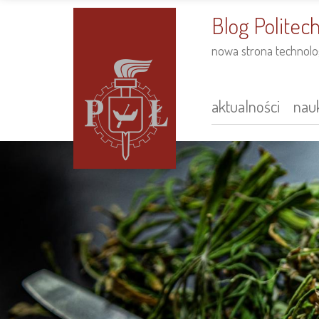
do
treści
Blog Politech
nowa strona technolog
aktualności
nauk
Main
navigation