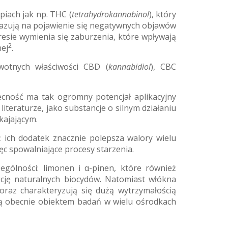
piach jak np. THC (
tetrahydrokannabinol
), który
skazują na pojawienie się negatywnych objawów
resie wymienia się zaburzenia, które wpływają
2
nej
.
owotnych właściwości CBD (
kannabidiol
), CBC
becność ma tak ogromny potencjał aplikacyjny
teraturze, jako substancje o silnym działaniu
kajającym.
 ich dodatek znacznie polepsza walory wielu
ęc spowalniające procesy starzenia.
gólności: limonen i α-pinen, które również
kcję naturalnych biocydów. Natomiast włókna
raz charakteryzują się dużą wytrzymałością
ą obecnie obiektem badań w wielu ośrodkach