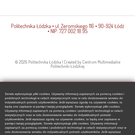
Politechnika Łódzka
• ul. Żeromskiego 116 • 90-924 Łódź
• NIP: 727 002 18 95
© 2026 Politechnika Łódzka | Created by Centrum Multimedialne
Politechniki Łódzkiej
Serwis wykorzystuje pliki cookies. Używamy informacji zapisanych za pomocą cookies i
podobnych technologii w celach statystycznych oraz w celu dostosowania serwisu do
indywidualnych potrzeb użytkowników. Jeśli wyrażasz zgodę na używanie cookies, to
będą one zapisane w pamięci twojej przeglądarki. Serwis wykorzystuje pliki cookies.
Używamy informacji zapisanych za pomocą cookies i podobnych technologii w celach
statystycznych oraz w celu dostosowania serwisu do indywidualnych potrzeb
użytkowników. Jeśli wyrażasz zgodę na używanie cookies, to będą one zapisane w
pamięci twojej przeglądarki. Serwis wykorzystuje pliki cookies. Używamy informacji
zapisanych za pomocą cookies i podobnych technologii w celach statystycznych oraz w
celu dostosowania serwisu do indywidualnych potrzeb użytkowników. Jeśli wyrażasz