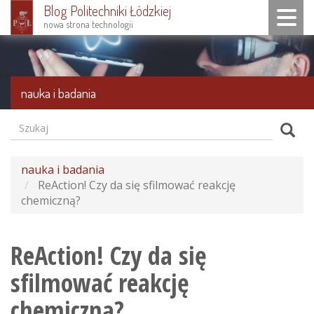
Blog Politechniki Łódzkiej
Toggle n
nowa strona technologii
Przejdź
do
treści
nauka i badania
Szukaj
Formularz
Szuk
wyszukiwania
nauka i badania
ReAction! Czy da się sfilmować reakcję
chemiczną?
ReAction! Czy da się
sfilmować reakcję
chemiczną?