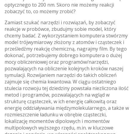
optycznego to 200 nm. Skoro nie możemy reakcji
zobaczyć to, co możemy zrobić?
Zamiast szukać narzędzi i rozwiązań, by zobaczyć
reakcje w probówce, zbudujmy sobie model, który
chcemy badać. Z wykorzystaniem komputera stwórzmy
model trójwymiarowy złożony z atomów i cząsteczek i
prześledźmy reakcję chemiczną, nagrajmy film. By tego
dokonać, potrzebujemy dobrego komputera o dużej
mocy obliczeniowej oraz programów/narzędzi,
pozwalających na obliczenie kolejnych kroków naszej
symulacji. Rozwijaniem narzędzi do takich obliczeń
zajmuje się chemia kwantowa. W ciągu ostatniego
stulecia rozwoju tej dziedziny powstała niezliczona ilość
metod i programów, pozwalających na wgląd w
strukturę cząsteczek, w ich energię całkowitą oraz
energię oddziaływania międzymolekularnego, a także w
rozmieszczenie ładunku w obrębie cząsteczki,
lokalizację momentów dipolowych i momentów
multipolowych wyższego rzędu, m.in. w kluczowe