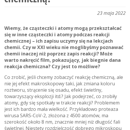
23 maja 2022
Wiemy, że cząsteczki i atomy mogą przekształcać
się w inne cząsteczki i atomy podczas reakcji
chemicznej – ich zapisu uczymy się na lekcjach
chemii. Czy w XXI wieku nie moglibyśmy poznawać
chemii inaczej niż poprzez zapis reakcji? Może
warto nakręcić film, pokazujący, jak biegnie dana
reakcja chemiczna? Czy jest to możliwe?
Co zrobić, jeśli chcemy zobaczyć reakcję chemiczną, ale
nie jej efekt makroskopowy taki, jak zmiana koloru
roztworu, strącenie się osadu, efekt świetlny,
towarzyszący eksplozji itd.? Jak podejrzeć, co zrobiły
atomy, gdy się spotkały w trakcie reakcji? Problemem
jest ich bardzo mała wielkość. Przykładowo proteaza
wirusa SARS-CoV-2, złożona z 4500 atomów, ma
szerokość około 8 nm, znacznie mniej niż długość fali
świetlnej. Niestety rozdzielczość dobrego mikroskopu