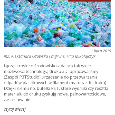
11 lipca 2019
inż. Aleksandra Gzowska i mgr inż. Filip Mikołajczyk
Łącząc troskę o środowisko z dającą tak wiele
możliwości technologią druku 3D, opracowaliśmy
(Zespół P3TStudio) urządzenie do przetwarzania
odpadów plastikowych w filament (materiał do druku).
Dzięki niemu np. butelki PET, stare wydruki czy resztki
materiału do druku zyskują nowe, pełnowartościowe,
zastosowanie.
czytaj więcej
o
dzięki