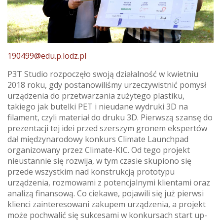
190499@edu.p.lodz.pl
P3T Studio rozpoczęło swoją działalność w kwietniu
2018 roku, gdy postanowiliśmy urzeczywistnić pomysł
urządzenia do przetwarzania zużytego plastiku,
takiego jak butelki PET i nieudane wydruki 3D na
filament, czyli materiał do druku 3D. Pierwszą szansę do
prezentacji tej idei przed szerszym gronem ekspertów
dał międzynarodowy konkurs Climate Launchpad
organizowany przez Climate-KIC. Od tego projekt
nieustannie się rozwija, w tym czasie skupiono się
przede wszystkim nad konstrukcją prototypu
urządzenia, rozmowami z potencjalnymi klientami oraz
analizą finansową. Co ciekawe, pojawili się już pierwsi
klienci zainteresowani zakupem urządzenia, a projekt
może pochwalić się sukcesami w konkursach start up-