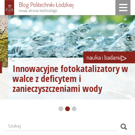
Blog Politechniki Łódzkiej
Toggle n
nowa strona technologii
Przejdź
do
treści
<
>
nauka i badania
Innowacyjne fotokatalizatory w
walce z deficytem i
zanieczyszczeniami wody
Szukaj
Formularz
Szuk