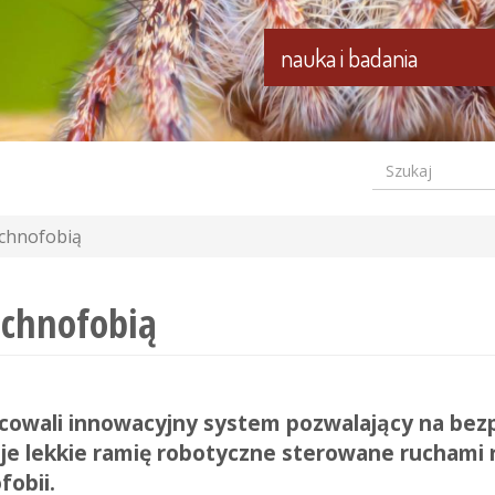
nauka i badania
Szukaj
Formular
wyszuki
achnofobią
achnofobią
racowali innowacyjny system pozwalający na bezp
e lekkie ramię robotyczne sterowane ruchami 
fobii.