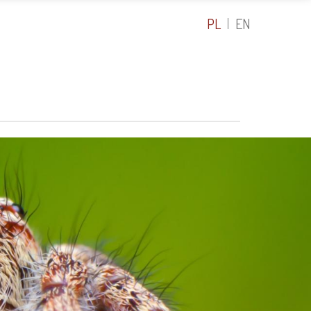
PL
EN