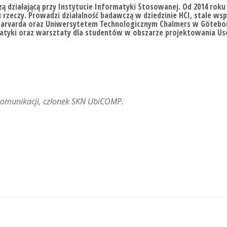
ą działającą przy Instytucie Informatyki Stosowanej. Od 2014 roku 
 rzeczy. Prowadzi działalność badawczą w dziedzinie HCI, stale ws
Harvarda oraz Uniwersytetem Technologicznym Chalmers w Götebor
atyki oraz warsztaty dla studentów w obszarze projektowania Use
lekomunikacji, członek SKN UbiCOMP.