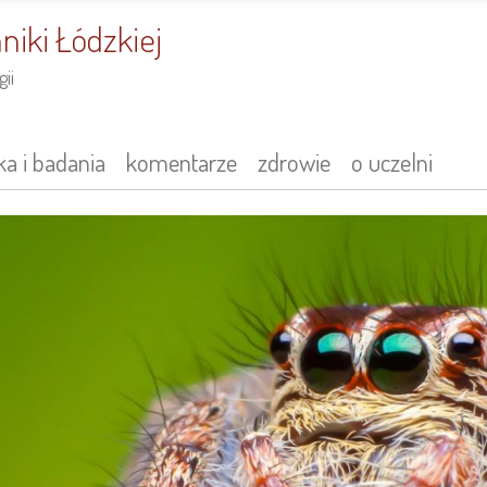
niki Łódzkiej
ii
a i badania
komentarze
zdrowie
o uczelni