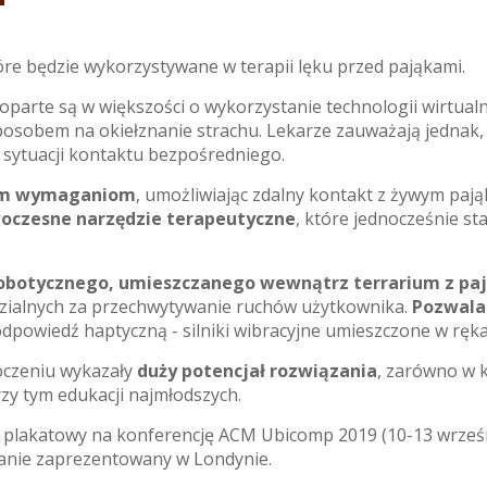
re będzie wykorzystywane w terapii lęku przed pająkami.
oparte są w większości o wykorzystanie technologii wirtual
osobem na okiełznanie strachu. Lekarze zauważają jednak, ż
sytuacji kontaktu bezpośredniego.
tym wymaganiom
, umożliwiając zdalny kontakt z żywym paj
woczesne narzędzie terapeutyczne
, które jednocześnie st
 robotycznego, umieszczanego wewnątrz terrarium z paj
dzialnych za przechwytywanie ruchów użytkownika.
Pozwala 
dpowiedź haptyczną - silniki wibracyjne umieszczone w ręka
czeniu wykazały
duży potencjał rozwiązania
, zarówno w k
zy tym edukacji najmłodszych.
 plakatowy na konferencję ACM Ubicomp 2019 (10-13 wrześni
stanie zaprezentowany w Londynie.