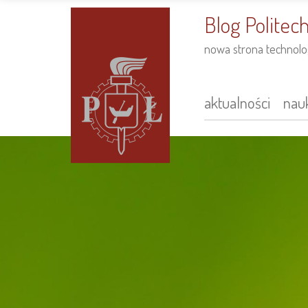
do
treści
Blog Politech
nowa strona technolog
aktualności
nauk
Main
navigation