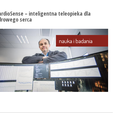
ardioSense – inteligentna teleopieka dla
drowego serca
nauka i badania