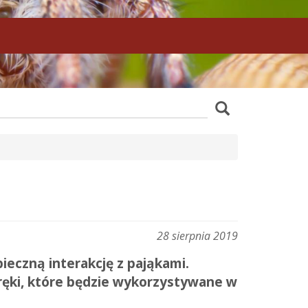
z
Szukaj
wania
28 sierpnia 2019
ieczną interakcję z pająkami.
ręki, które będzie wykorzystywane w