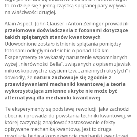
to co dzieje się z jedną cząstką splątanej pary wpływa
na właściwości drugiej.
Alain Aspect, John Clauser i Anton Zeilinger prowadzili
przełomowe doświadczenia z fotonami dotyczące
takich splątanych stanów kwantowych
.
Udowodnione zostało istnienie splątania pomiędzy
fotonami odległymi od siebie o ponad 100 km.
Eksperymenty te wykazały naruszenie wspomnianych
wyżej „nierówności Bella”, związanych z opisem zjawisk
mikroskopowych z użyciem tzw. „zmiennych ukrytych” i
dowiodły, że
natura zachowuje się zgodnie z
przewidywaniami mechaniki kwantowej a teoria
wykorzystująca zmienne ukryte nie może być
alternatywą dla mechaniki kwantowej
.
Te eksperymenty są podstawą rewolucji, jaka zachodzi
obecnie i prowadzi do powstania techniki kwantowej, w
której zaczynają znajdować zastosowanie efekty
opisywane mechaniką kwantową. Jest to druga
rewolucja będąca konsekwencją mechaniki kwantowej.