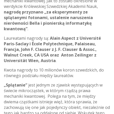
mechaniki kwantowej. Jak to zostało określone w
werdykcie Królewskiej Szwedzkiej Akademii Nauk,
nagrodę przyznano „za eksperymenty ze
splątanymi fotonami, ustalenie naruszenia
nierówności Bella i pionierską informatykę
kwantową”
.
Laureatami nagrody są:
Alain Aspect z Université
Paris-Saclay i École Polytechnique, Palaiseau,
Francja, John F. Clauser z J. F. Clauser & Assoc.,
Walnut Creek, CA USA oraz Anton Zeilinger z
Universität Wien, Austria
.
Kwota nagrody to 10 milionów koron szwedzkich, do
równego podziału między laureatów.
„Splątanie”
jest jednym ze zjawisk występujących w
świecie mikrocząstek, w którym rządzą prawa
mechaniki kwantowej. Polega na tym, że między
dwiema cząstkami istnieje więź, która sprawia, że
zachowują się one jak pojedynczy obiekt, niezależnie od
tego jak bardzo są oddalone od siebie. Wskutek tego,