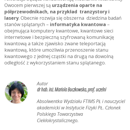
Owocem pierwszej są
urządzenia oparte na
półprzewodnikach, na przykład tranzystory i
lasery
. Obecnie rozwija się obszerna dziedzina badań
stanów splątanych –
informatyka kwantowa
–
obejmująca komputery kwantowe, kwantowe sieci
internetowe i bezpieczną szyfrowaną komunikację
kwantową a także zjawisko zwane teleportacją
kwantową, które umożliwia przenoszenie stanu
kwantowego z jednej cząstki na drugą na dowolną
odległość z wykorzystaniem stanu splątanego.
Autor
dr hab. inż. Mariola Buczkowska, prof. uczelni
Absolwentka Wydziału FTIMS PŁ i nauczyciel
akademicki w Instytucie Fizyki PŁ. Członek
Polskiego Towarzystwa
Ciekłokrystalicznego.