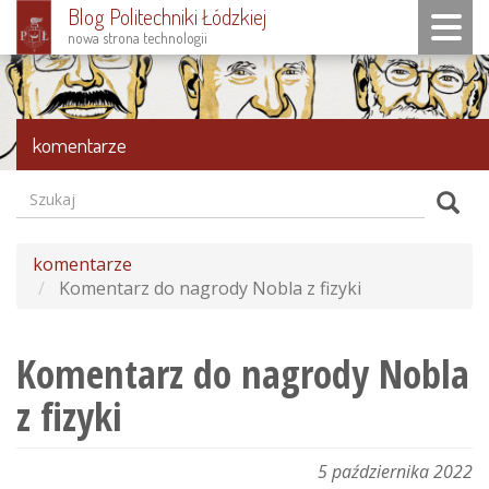
Blog Politechniki Łódzkiej
Toggle n
nowa strona technologii
Przejdź
do
treści
komentarze
Szukaj
Formularz
Szuk
wyszukiwania
komentarze
Komentarz do nagrody Nobla z fizyki
Komentarz do nagrody Nobla
z fizyki
5 października 2022