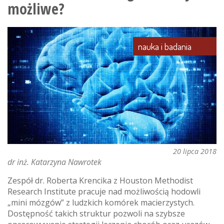
możliwe?
ratunek
chorym
nauka i badania
20 lipca 2018
dr inż. Katarzyna Nawrotek
Zespół dr. Roberta Krencika z Houston Methodist
Research Institute pracuje nad możliwością hodowli
„mini mózgów” z ludzkich komórek macierzystych.
Dostępność takich struktur pozwoli na szybsze