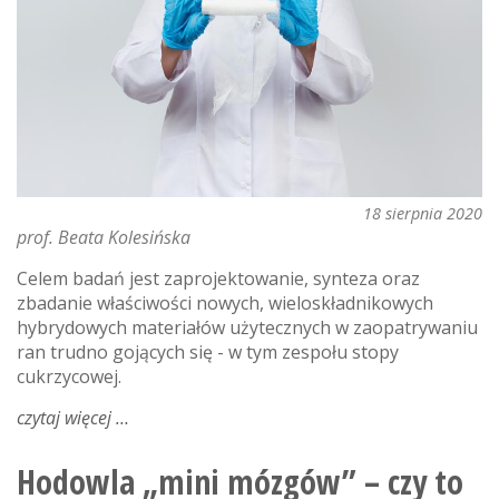
z
chemii
18 sierpnia 2020
prof. Beata Kolesińska
Celem badań jest zaprojektowanie, synteza oraz
zbadanie właściwości nowych, wieloskładnikowych
hybrydowych materiałów użytecznych w zaopatrywaniu
ran trudno gojących się - w tym zespołu stopy
cukrzycowej.
czytaj więcej
o
hybrydowe
opatrunki
Hodowla „mini mózgów” – czy to
na