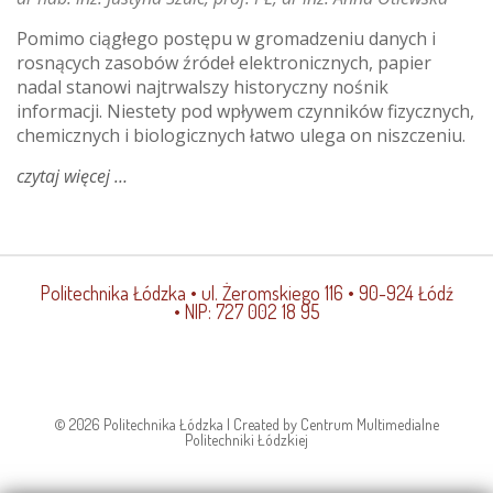
Pomimo ciągłego postępu w gromadzeniu danych i
rosnących zasobów źródeł elektronicznych, papier
nadal stanowi najtrwalszy historyczny nośnik
informacji. Niestety pod wpływem czynników fizycznych,
chemicznych i biologicznych łatwo ulega on niszczeniu.
czytaj więcej
o
na
co
chorują
książki?
Politechnika Łódzka
• ul. Żeromskiego 116 • 90-924 Łódź
• NIP: 727 002 18 95
© 2026 Politechnika Łódzka | Created by Centrum Multimedialne
Politechniki Łódzkiej