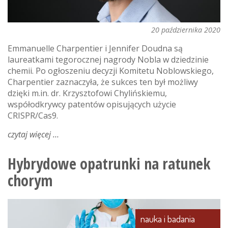
20 października 2020
Emmanuelle Charpentier i Jennifer Doudna są
laureatkami tegorocznej nagrody Nobla w dziedzinie
chemii. Po ogłoszeniu decyzji Komitetu Noblowskiego,
Charpentier zaznaczyła, że sukces ten był możliwy
dzięki m.in. dr. Krzysztofowi Chylińskiemu,
współodkrywcy patentów opisujących użycie
CRISPR/Cas9.
czytaj więcej
o
absolwent
pł
Hybrydowe opatrunki na ratunek
współodkrywcą
chorym
technologii
crispr/cas9
–
nagrodzonej
nauka i badania
noblem