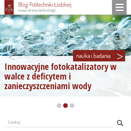
Blog Politechniki Łódzkiej
Toggle n
nowa strona technologii
Przejdź
do
treści
<
>
nauka i badania
Innowacyjne fotokatalizatory w
walce z deficytem i
zanieczyszczeniami wody
Szukaj
Formularz
Szuk