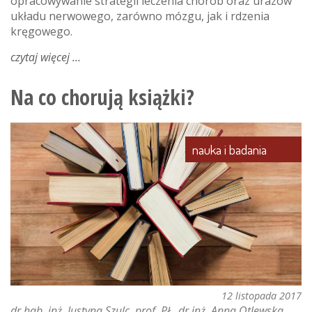
opracowywanie strategii leczenia chorób oraz urazów
układu nerwowego, zarówno mózgu, jak i rdzenia
kręgowego.
czytaj więcej
o
hodowla
„mini
Na co chorują książki?
mózgów”
–
czy
nauka i badania
to
możliwe?
12 listopada 2017
dr hab. inż. Justyna Szulc, prof. PŁ
dr inż. Anna Otlewska