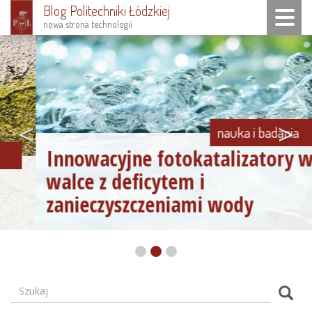
Blog Politechniki Łódzkiej
Toggle n
nowa strona technologii
Przejdź
do
treści
<
>
nauka i badania
Innowacyjne fotokatalizatory w
walce z deficytem i
zanieczyszczeniami wody
Szukaj
Formularz
Szuk