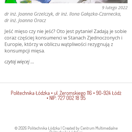
9 lutego 2022
dr inż. Joanna Grzelczyk
dr inż. Ilona Gałązka-Czarnecka
dr inż. Joanna Oracz
Jeść mięso czy nie jeść? Oto jest pytanie! Zadają je sobie
coraz częściej konsumenci w Stanach Zjednoczonych i
Europie, którzy w obliczu wątpliwości rezygnują z
konsumpcji mięsa.
czytaj więcej
o
czy
„mięso”
roślinne
to
Politechnika Łódzka
• ul. Żeromskiego 116 • 90-924 Łódź
przyszłość?
• NIP: 727 002 18 95
© 2026 Politechnika Łódzka | Created by Centrum Multimedialne