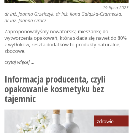
19 lipca 2023
dr inż. Joanna Grzelczyk
dr inż. Ilona Gałązka-Czarnecka
dr inż. Joanna Oracz
Zaproponowałyśmy nowatorską mieszankę do
wytworzenia opakowań, która składa się nawet do 80%
z wytłoków, reszta dodatków to produkty naturalne,
zbożowe.
czytaj więcej
o
oliwkowe
opakowania
Informacja producenta, czyli
do
opakowanie kosmetyku bez
zjedzenia
tajemnic
zdrowie