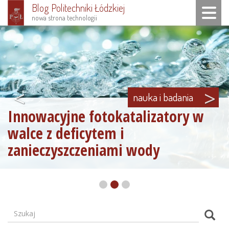
Blog Politechniki Łódzkiej
Toggle n
nowa strona technologii
Przejdź
do
treści
<
>
nauka i badania
Innowacyjne fotokatalizatory w
walce z deficytem i
zanieczyszczeniami wody
Szukaj
Formularz
Szuk