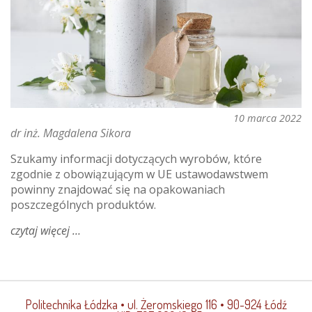
10 marca 2022
dr inż. Magdalena Sikora
Szukamy informacji dotyczących wyrobów, które
zgodnie z obowiązującym w UE ustawodawstwem
powinny znajdować się na opakowaniach
poszczególnych produktów.
czytaj więcej
o
informacja
producenta,
czyli
opakowanie
Politechnika Łódzka
• ul. Żeromskiego 116 • 90-924 Łódź
kosmetyku