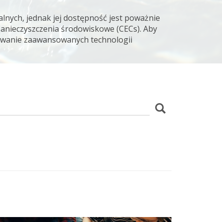
lnych, jednak jej dostępność jest poważnie
zanieczyszczenia środowiskowe (CECs). Aby
osowanie zaawansowanych technologii
z
Szukaj
wania