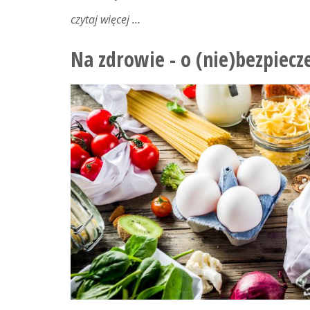
czytaj więcej
o
prawie
wszystko
Na zdrowie - o (nie)bezpiec
o
pączkach