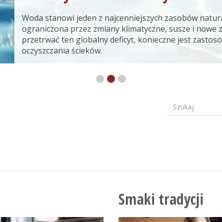
Woda stanowi jeden z najcenniejszych zasobów natura
ograniczona przez zmiany klimatyczne, susze i nowe 
przetrwać ten globalny deficyt, konieczne jest zast
oczyszczania ścieków.
Szukaj
Formular
wyszuki
Smaki tradycji