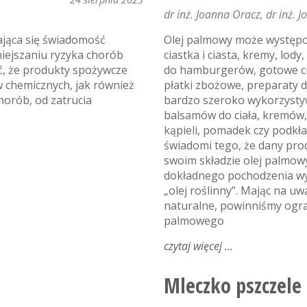
dr inż. Joanna Oracz
dr inż. 
ająca się świadomość
Olej palmowy może występo
iejszaniu ryzyka chorób
ciastka i ciasta, kremy, lody
ć, że produkty spożywcze
do hamburgerów, gotowe cia
 chemicznych, jak również
płatki zbożowe, preparaty d
orób, od zatrucia
bardzo szeroko wykorzysty
balsamów do ciała, kremów
kąpieli, pomadek czy podkł
świadomi tego, że dany pro
swoim składzie olej palmow
dokładnego pochodzenia wy
„olej roślinny”. Mając na 
naturalne, powinniśmy ogran
palmowego
czytaj więcej
o
dzień
bez
Mleczko pszczele –
oleju
palmowego