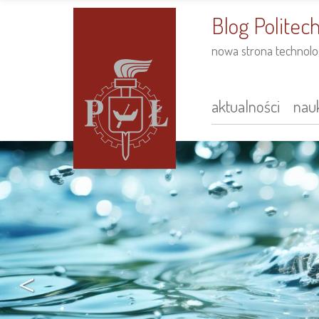
do
treści
Blog Politech
nowa strona technolog
aktualności
nauk
Main
navigation
<