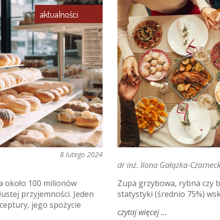
aktualności
8 lutego 2024
dr inż. Ilona Gałązka-Czarnec
ia około 100 milionów
Zupa grzybowa, rybna czy b
tłustej przyjemności. Jeden
statystyki (średnio 75%) w
ceptury, jego spożycie
czytaj więcej
o