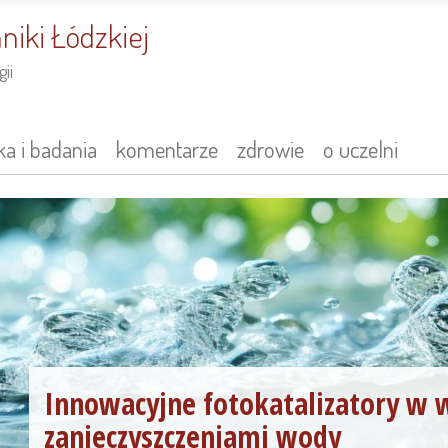
niki Łódzkiej
ii
a i badania
komentarze
zdrowie
o uczelni
Innowacyjne fotokatalizatory w w
zanieczyszczeniami wody