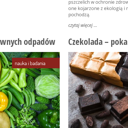
pszczelich w ochronie zdrow
one kojarzone z ekologią i
pochodzą.
czytaj więcej
o
mleczko
pszczele
zywnych odpadów
Czekolada – pok
–
eliksir
życia
nauka i badania
z
ula