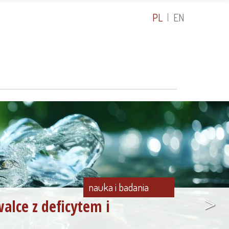
PL
EN
nauka i badania
>
alce z deficytem i