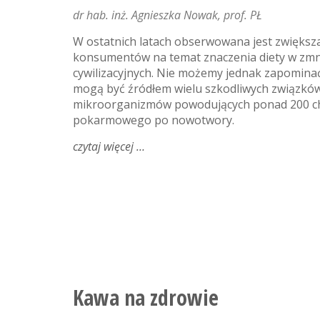
dr hab. inż. Agnieszka Nowak, prof. PŁ
W ostatnich latach obserwowana jest zwiększ
konsumentów na temat znaczenia diety w zmn
cywilizacyjnych. Nie możemy jednak zapomina
mogą być źródłem wielu szkodliwych związków
mikroorganizmów powodujących ponad 200 ch
pokarmowego po nowotwory.
czytaj więcej
o
na
zdrowie
-
o
(nie)bezpieczeństwie
żywności
Kawa na zdrowie