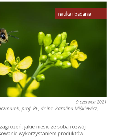
nauka i badania
9 czerwca 2021
aczmarek, prof. PŁ
dr inż. Karolina Miśkiewicz
agrożeń, jakie niesie ze sobą rozwój
eresowanie wykorzystaniem produktów