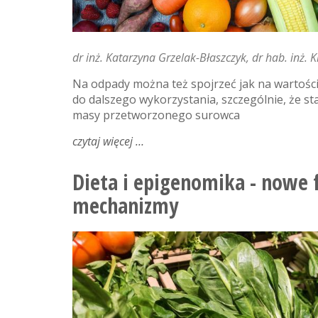
dr inż. Katarzyna Grzelak-Błaszczyk
dr hab. inż. 
Na odpady można też spojrzeć jak na wartośc
do dalszego wykorzystania, szczególnie, że s
masy przetworzonego surowca
czytaj więcej
o
drugie
życie
Dieta i epigenomika - nowe 
owocowo-
mechanizmy
warzywnych
odpadów