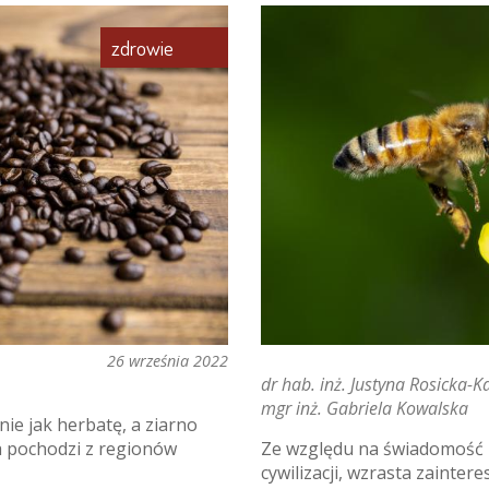
zdrowie
26 września 2022
dr hab. inż. Justyna Rosicka-K
mgr inż. Gabriela Kowalska
ie jak herbatę, a ziarno
a pochodzi z regionów
Ze względu na świadomość z
cywilizacji, wzrasta zaint