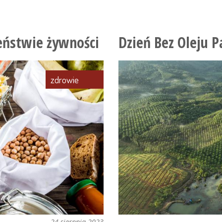
smaki
tradycji
zeństwie żywności
Dzień Bez Oleju
zdrowie
24 sierpnia 2023