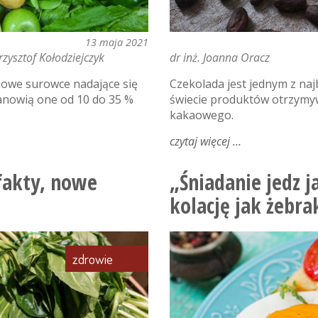
13 maja 2021
Krzysztof Kołodziejczyk
dr inż. Joanna Oracz
iowe surowce nadające się
Czekolada jest jednym z naj
tanowią one od 10 do 35 %
świecie produktów otrzymy
kakaowego.
czytaj więcej
o
czekolada
–
fakty, nowe
„Śniadanie jedz ja
pokarm
kolację jak żebra
bogów
zdrowie