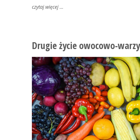
czytaj więcej
o
kawa
na
zdrowie
Drugie życie owocowo-war