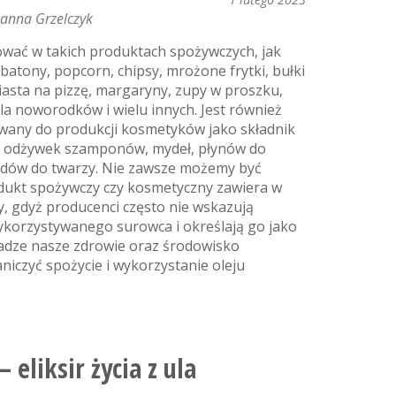
Joanna Grzelczyk
wać w takich produktach spożywczych, jak
, batony, popcorn, chipsy, mrożone frytki, bułki
sta na pizzę, margaryny, zupy w proszku,
la noworodków i wielu innych. Jest również
wany do produkcji kosmetyków jako składnik
, odżywek szamponów, mydeł, płynów do
adów do twarzy. Nie zawsze możemy być
dukt spożywczy czy kosmetyczny zawiera w
y, gdyż producenci często nie wskazują
korzystywanego surowca i określają go jako
uwadze nasze zdrowie oraz środowisko
iczyć spożycie i wykorzystanie oleju
 eliksir życia z ula