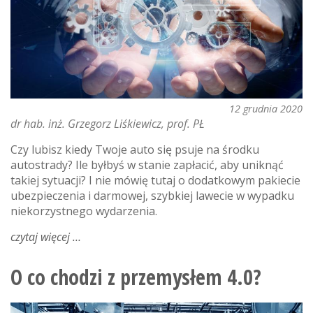
12 grudnia 2020
dr hab. inż. Grzegorz Liśkiewicz, prof. PŁ
Czy lubisz kiedy Twoje auto się psuje na środku
autostrady? Ile byłbyś w stanie zapłacić, aby uniknąć
takiej sytuacji? I nie mówię tutaj o dodatkowym pakiecie
ubezpieczenia i darmowej, szybkiej lawecie w wypadku
niekorzystnego wydarzenia.
czytaj więcej
o
predictive
maintenance
O co chodzi z przemysłem 4.0?
–
mądrzejszy