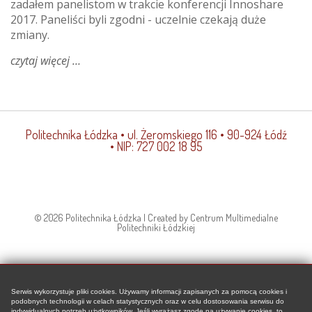
zadałem panelistom w trakcie konferencji Innoshare
2017. Paneliści byli zgodni - uczelnie czekają duże
zmiany.
czytaj więcej
o
jak
będzie
wyglądała
uczelnia
Politechnika Łódzka
• ul. Żeromskiego 116 • 90-924 Łódź
za
• NIP: 727 002 18 95
30
lat?
część
i
-
© 2026 Politechnika Łódzka | Created by Centrum Multimedialne
technologia
Politechniki Łódzkiej
Serwis wykorzystuje pliki cookies. Używamy informacji zapisanych za pomocą cookies i
podobnych technologii w celach statystycznych oraz w celu dostosowania serwisu do
indywidualnych potrzeb użytkowników. Jeśli wyrażasz zgodę na używanie cookies, to