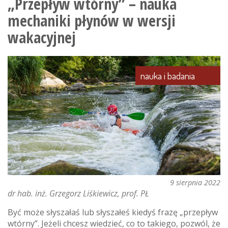
„Przepływ wtórny” – nauka
mechaniki płynów w wersji
wakacyjnej
nauka i badania
9 sierpnia 2022
dr hab. inż. Grzegorz Liśkiewicz, prof. PŁ
Być może słyszałaś lub słyszałeś kiedyś frazę „przepływ
wtórny”. Jeżeli chcesz wiedzieć, co to takiego, pozwól, że