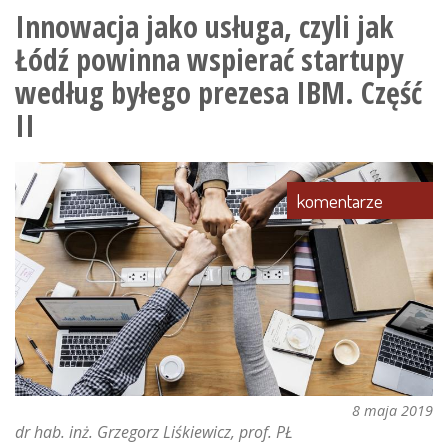
co
Innowacja jako usługa, czyli jak
chodzi
Łódź powinna wspierać startupy
z
przemysłem
według byłego prezesa IBM. Część
4.0?
II
komentarze
8 maja 2019
dr hab. inż. Grzegorz Liśkiewicz, prof. PŁ