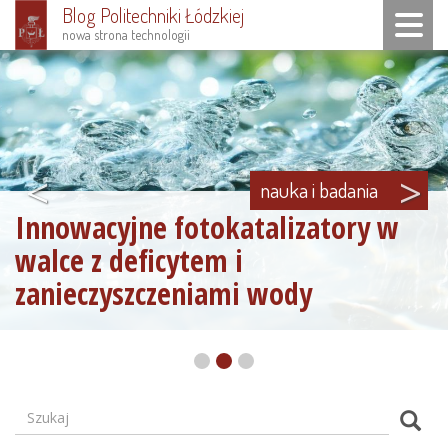
Blog Politechniki Łódzkiej
Toggle n
nowa strona technologii
Przejdź
do
treści
<
>
nauka i badania
Innowacyjne fotokatalizatory w
walce z deficytem i
zanieczyszczeniami wody
Szukaj
Formularz
Szuk