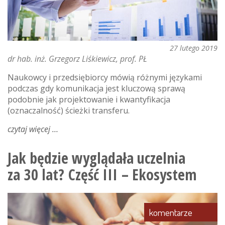
27 lutego 2019
dr hab. inż. Grzegorz Liśkiewicz, prof. PŁ
Naukowcy i przedsiębiorcy mówią różnymi językami
podczas gdy komunikacja jest kluczową sprawą
podobnie jak projektowanie i kwantyfikacja
(oznaczalność) ścieżki transferu.
czytaj więcej
o
innowacja
jako
Jak będzie wyglądała uczelnia
usługa,
za 30 lat? Część III – Ekosystem
czyli
jak
łódź
powinna
komentarze
wspierać