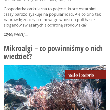
Gospodarka cyrkularna to pojęcie, które ostatnimi
czasy bardzo zyskuje na popularności. Ale co ono tak
naprawdę znaczy i co nowego wnosi do puli haseł i
sloganów związanych z ochroną środowiska?
czytaj więcej
o
gospodarka
cyrkularna,
Mikroalgi – co powinniśmy o nich
czyli
wiedzieć?
sposób
na
czystszą
łódź
nauka i badania