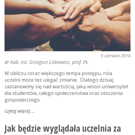
startupy
według
byłego
prezesa
ibm.
część
i
5 czerwca 2018
dr hab. inż. Grzegorz Liśkiewicz, prof. PŁ
W obliczu coraz większego tempa postępu, rola
uczelni może też ulegać zmianie. Dlatego dzisiaj
zastanowimy się nad wartością, jaką wnosi uniwersytet
dla studentów, całego społeczeństwa oraz otoczenia
gospodarczego.
czytaj więcej
o
jak
będzie
Jak będzie wyglądała uczelnia za
wyglądała