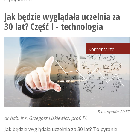
jak
będzie
Jak będzie wyglądała uczelnia za
wyglądała
30 lat? Część I - technologia
uczelnia
za
30
lat?
komentarze
część
ii
–
wiedza
i
informacja
5 listopada 2017
dr hab. inż. Grzegorz Liśkiewicz, prof. PŁ
Jak będzie wyglądała uczelnia za 30 lat? To pytanie