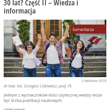
30 lat? Część II – Wiedza i
uczelnia
za 30
informacja
lat? część
iii –
ekosystem
komentarze
3 kwietnia 2018
dr hab. inż. Grzegorz Liśkiewicz, prof. PŁ
Jednym z wyznaczników ilości użytecznej wiedzy może
być liczba publikacji naukowych.
czytaj więcej
o