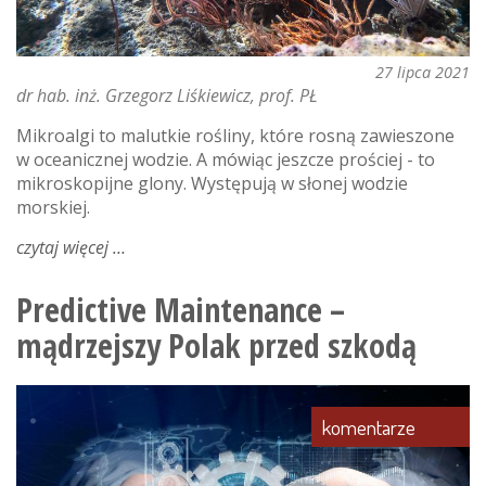
27 lipca 2021
dr hab. inż. Grzegorz Liśkiewicz, prof. PŁ
Mikroalgi to malutkie rośliny, które rosną zawieszone
w oceanicznej wodzie. A mówiąc jeszcze prościej - to
mikroskopijne glony. Występują w słonej wodzie
morskiej.
czytaj więcej
o
mikroalgi
–
Predictive Maintenance –
co
mądrzejszy Polak przed szkodą
powinniśmy
o
nich
wiedzieć?
komentarze