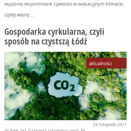
wyjaśnię wspomniane zjawisko w wakacyjnym klimacie.
czytaj więcej
o
„przepływ
wtórny”
Gospodarka cyrkularna, czyli
–
sposób na czystszą Łódź
nauka
mechaniki
płynów
w
aktualności
wersji
wakacyjnej
24 listopada 2021
dr hab. inż. Grzegorz Liśkiewicz, prof. PŁ