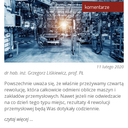
polak
komentarze
przed
szkodą
11 lutego 2020
dr hab. inż. Grzegorz Liśkiewicz, prof. PŁ
Powszechnie uważa się, że właśnie przeżywamy czwartą
rewolucję, która całkowicie odmieni oblicze maszyn i
zakładów przemysłowych. Nawet jeżeli nie odwiedzacie
na co dzień tego typu miejsc, rezultaty 4 rewolucji
przemysłowej będą Was dotykały codziennie.
czytaj więcej
o
o