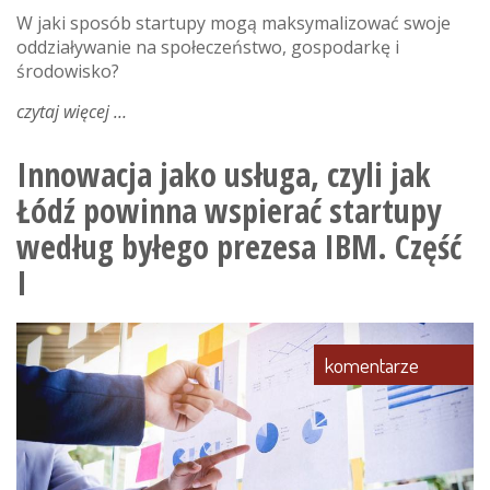
W jaki sposób startupy mogą maksymalizować swoje
oddziaływanie na społeczeństwo, gospodarkę i
środowisko?
czytaj więcej
o
innowacja
jako
Innowacja jako usługa, czyli jak
usługa,
Łódź powinna wspierać startupy
czyli
jak
według byłego prezesa IBM. Część
łódź
I
powinna
wspierać
startupy
według
komentarze
byłego
prezesa
ibm.
część
ii