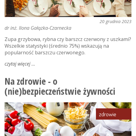
20 grudnia 2023
dr inż. Ilona Gałązka-Czarnecka
Zupa grzybowa, rybna czy barszcz czerwony z uszkami?
Wszelkie statystyki (średnio 75%) wskazują na
popularność barszczu czerwonego.
czytaj więcej
o
smaki
tradycji
Na zdrowie - o
(nie)bezpieczeństwie żywności
zdrowie