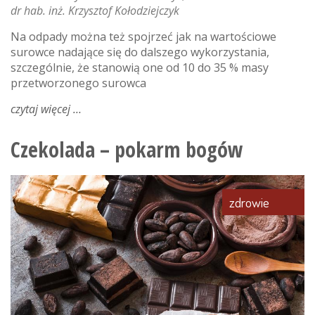
dr hab. inż. Krzysztof Kołodziejczyk
Na odpady można też spojrzeć jak na wartościowe
surowce nadające się do dalszego wykorzystania,
szczególnie, że stanowią one od 10 do 35 % masy
przetworzonego surowca
czytaj więcej
o
drugie
życie
Czekolada – pokarm bogów
owocowo-
warzywnych
odpadów
zdrowie