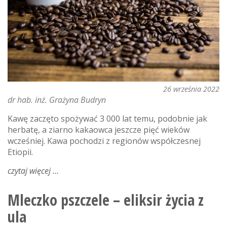
26 września 2022
dr hab. inż. Grażyna Budryn
Kawę zaczęto spożywać 3 000 lat temu, podobnie jak
herbatę, a ziarno kakaowca jeszcze pięć wieków
wcześniej. Kawa pochodzi z regionów współczesnej
Etiopii.
czytaj więcej
o
kawa
na
Mleczko pszczele – eliksir życia z
zdrowie
ula