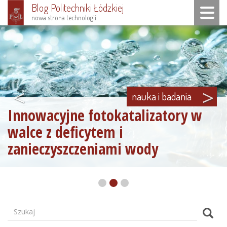
Blog Politechniki Łódzkiej
Toggle n
nowa strona technologii
Przejdź
do
treści
<
>
nauka i badania
Innowacyjne fotokatalizatory w
walce z deficytem i
zanieczyszczeniami wody
Szukaj
Formularz
Szuk