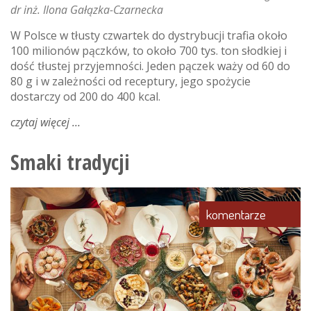
dr inż. Ilona Gałązka-Czarnecka
W Polsce w tłusty czwartek do dystrybucji trafia około
100 milionów pączków, to około 700 tys. ton słodkiej i
dość tłustej przyjemności. Jeden pączek waży od 60 do
80 g i w zależności od receptury, jego spożycie
dostarczy od 200 do 400 kcal.
czytaj więcej
o
prawie
wszystko
Smaki tradycji
o
pączkach
komentarze