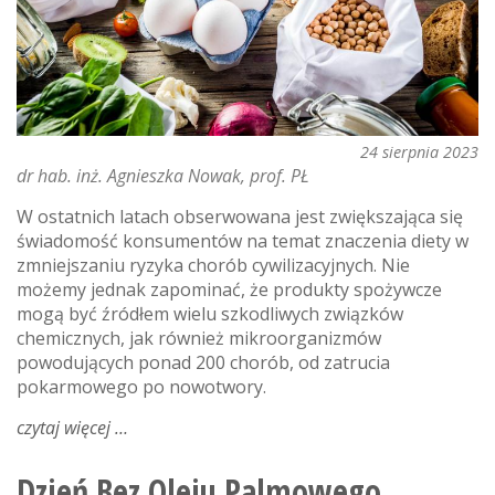
24 sierpnia 2023
dr hab. inż. Agnieszka Nowak, prof. PŁ
W ostatnich latach obserwowana jest zwiększająca się
świadomość konsumentów na temat znaczenia diety w
zmniejszaniu ryzyka chorób cywilizacyjnych. Nie
możemy jednak zapominać, że produkty spożywcze
mogą być źródłem wielu szkodliwych związków
chemicznych, jak również mikroorganizmów
powodujących ponad 200 chorób, od zatrucia
pokarmowego po nowotwory.
czytaj więcej
o
na
zdrowie
Dzień Bez Oleju Palmowego