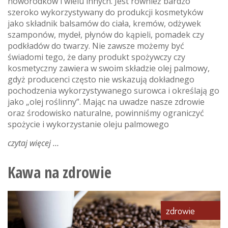
noworodków i wielu innych. Jest również bardzo
szeroko wykorzystywany do produkcji kosmetyków
jako składnik balsamów do ciała, kremów, odżywek
szamponów, mydeł, płynów do kąpieli, pomadek czy
podkładów do twarzy. Nie zawsze możemy być
świadomi tego, że dany produkt spożywczy czy
kosmetyczny zawiera w swoim składzie olej palmowy,
gdyż producenci często nie wskazują dokładnego
pochodzenia wykorzystywanego surowca i określają go
jako „olej roślinny”. Mając na uwadze nasze zdrowie
oraz środowisko naturalne, powinniśmy ograniczyć
spożycie i wykorzystanie oleju palmowego
czytaj więcej
o
dzień
bez
Kawa na zdrowie
oleju
palmowego
zdrowie