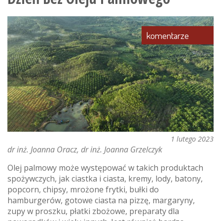
-
o
(nie)bezpieczeństwie
komentarze
żywności
1 lutego 2023
dr inż. Joanna Oracz
dr inż. Joanna Grzelczyk
Olej palmowy może występować w takich produktach
spożywczych, jak ciastka i ciasta, kremy, lody, batony,
popcorn, chipsy, mrożone frytki, bułki do
hamburgerów, gotowe ciasta na pizzę, margaryny,
zupy w proszku, płatki zbożowe, preparaty dla