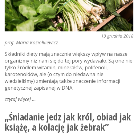
19 grudnia 2018
prof. Maria Koziołkiewicz
Składniki diety mają znacznie większy wpływ na nasze
organizmy niż nam się do tej pory wydawało. Są one nie
tylko źródłem witamin, minerałów, polifenoli,
karotenoidów, ale (o czym do niedawna nie
wiedzieliśmy) zmieniają także znaczenie informacji
genetycznej zapisanej w DNA.
czytaj więcej
o
dieta
i
„Śniadanie jedz jak król, obiad jak
epigenomika
książę, a kolację jak żebrak”
-
nowe