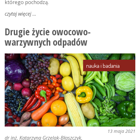
którego pochodzą.
czytaj więcej
o
mleczko
pszczele
Drugie życie owocowo-
–
warzywnych odpadów
eliksir
życia
z
ula
nauka i badania
13 maja 2021
dr inż. Katarzyna Grzelak-Błaszczyk