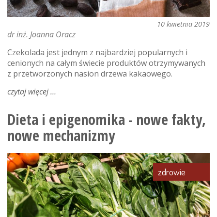
10 kwietnia 2019
dr inż. Joanna Oracz
Czekolada jest jednym z najbardziej popularnych i
cenionych na całym świecie produktów otrzymywanych
z przetworzonych nasion drzewa kakaowego.
czytaj więcej
o
czekolada
–
Dieta i epigenomika - nowe fakty,
pokarm
nowe mechanizmy
bogów
zdrowie