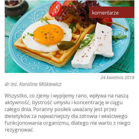
fakty,
nowe
komentarze
mechanizmy
24 kwietnia 2018
dr inż. Karolina Miśkiewicz
Wszystko, co zjemy i wypijemy rano, wpływa na naszą
aktywność, bystrość umysłu i koncentrację w ciągu
całego dnia. Poranny posiłek uważany jest przez
dietetyków za najważniejszy dla zdrowia i właściwego
funkcjonowania organizmu, dlatego nie warto z niego
rezygnować.